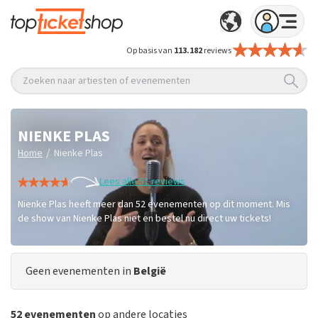
Op basis van
113.182
reviews
Zoeken naar artiesten of evenementen
NIENKE PLAS
/
Home
Nienke Plas
Lees alle 51 reviews
Nienke Plas heeft meer dan 52 evenementen op dit moment. Mis
de show van Nienke Plas niet en bestel nu direct uw tickets!
Geen evenementen in
België
52 evenementen
op andere locaties