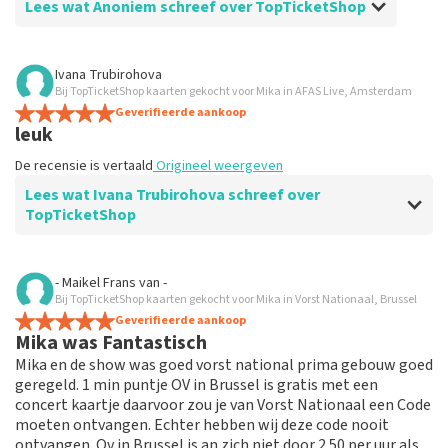
Lees wat Anoniem schreef over TopTicketShop
Beoordeling van Anoniem over
TopTicketShop
Ivana Trubirohova
Bij TopTicketShop kaarten gekocht voor Mika in AFAS Live, Amsterdam
Goed
Geverifieerde aankoop
De recensie is vertaald
Origineel weergeven
leuk
De recensie is vertaald
Origineel weergeven
Lees wat Ivana Trubirohova schreef over
TopTicketShop
Beoordeling van Ivana Trubirohova over
TopTicketShop
- Maikel Frans
van
-
Bij TopTicketShop kaarten gekocht voor Mika in Vorst Nationaal, Brussel
Leuk
Geverifieerde aankoop
De recensie is vertaald
Origineel weergeven
Mika was Fantastisch
Mika en de show was goed vorst national prima gebouw goed
geregeld. 1 min puntje OV in Brussel is gratis met een
concert kaartje daarvoor zou je van Vorst Nationaal een Code
moeten ontvangen. Echter hebben wij deze code nooit
ontvangen. Ov in Brussel is an zich niet door 2.50 per uur als