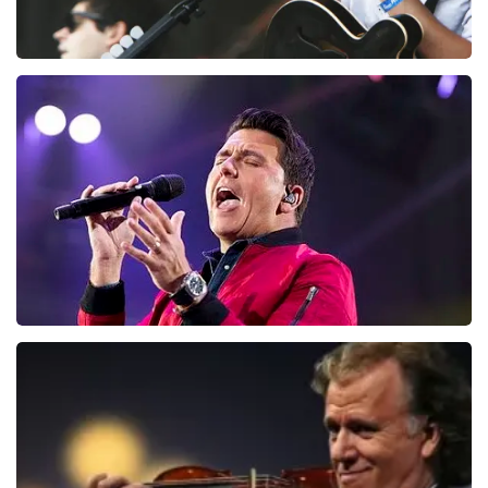
Editors
214
laatste 30 minuten
BESTEL NU
Jan Smit
171
laatste 30 minuten
BESTEL NU