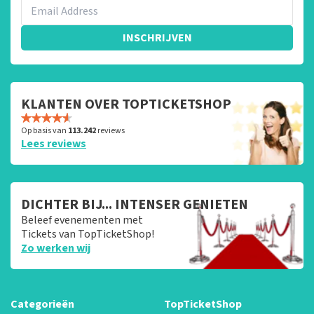
INSCHRIJVEN
KLANTEN OVER TOPTICKETSHOP
Op basis van
113.242
reviews
Lees reviews
DICHTER BIJ... INTENSER GENIETEN
Beleef evenementen met
Tickets van TopTicketShop!
Zo werken wij
Categorieën
TopTicketShop