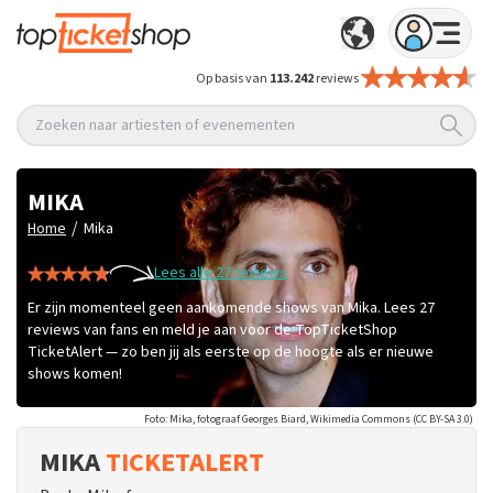
Op basis van
113.242
reviews
Zoeken naar artiesten of evenementen
MIKA
/
Home
Mika
Lees alle 27 reviews
Er zijn momenteel geen aankomende shows van Mika. Lees 27
reviews van fans en meld je aan voor de TopTicketShop
TicketAlert — zo ben jij als eerste op de hoogte als er nieuwe
shows komen!
Foto: Mika, fotograaf Georges Biard, Wikimedia Commons (CC BY-SA 3.0)
MIKA
TICKETALERT