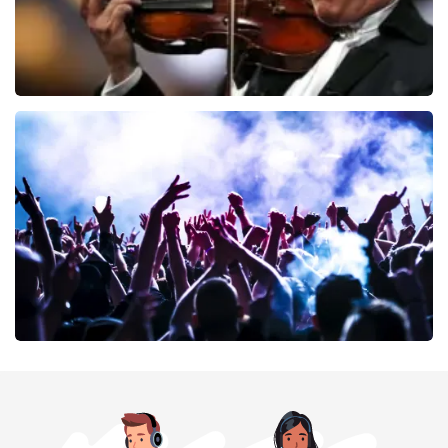
Andre Rieu
139
laatste 30 minuten
BESTEL NU
milk inc
104
laatste 30 minuten
BESTEL NU