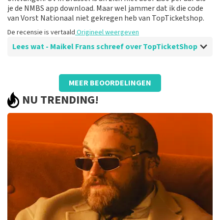
je de NMBS app download. Maar wel jammer dat ik die code
van Vorst Nationaal niet gekregen heb van TopTicketshop.
De recensie is vertaald
Origineel weergeven
Lees wat - Maikel Frans schreef over TopTicketShop
Beoordeling van - Maikel Frans over
TopTicketShop
MEER BEOORDELINGEN
Kaartjes waren Digitaal gelukkig te
NU TRENDING!
vinden.
Kaartjes zouden per post opgestuurd worden helaas
nog altijd niet ontvangen. Gelukkig wel online terug te
vinden. Als je een concertkaartje in Brussel hebt krijg je
Gratis OV in Brussel. Dit kun je activeren middel een 9
Cijferige code. Helaas de 9 Cijferige Code van Vorst
Nationaal nooit Ontvangen. Telefonisch op zondag
voor hulp daarover was via TopTicketshop niet
Mogelijk ook Vorst Nationaal was op zondag niet te
bereiken uiteindelijk OV zelf Betaald.
De recensie is vertaald
Origineel weergeven