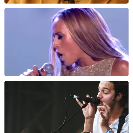
Teddy Swims
494
laatste 30 minuten
BESTEL NU
Glennis Grace
226
laatste 30 minuten
BESTEL NU