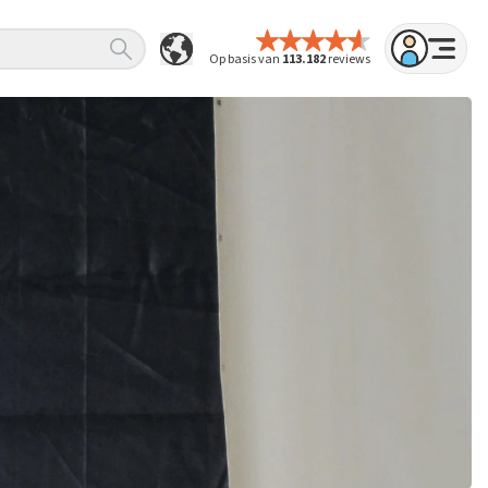
Op basis van
113.182
reviews