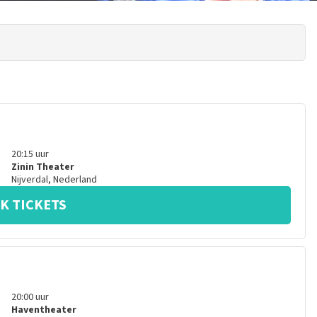
20:15
uur
Zinin Theater
Nijverdal
,
Nederland
K TICKETS
20:00
uur
Haventheater