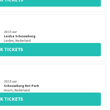
K TICKETS
20:15
uur
Leidse Schouwburg
Leiden
,
Nederland
K TICKETS
20:15
uur
Schouwburg Het Park
Hoorn
,
Nederland
K TICKETS