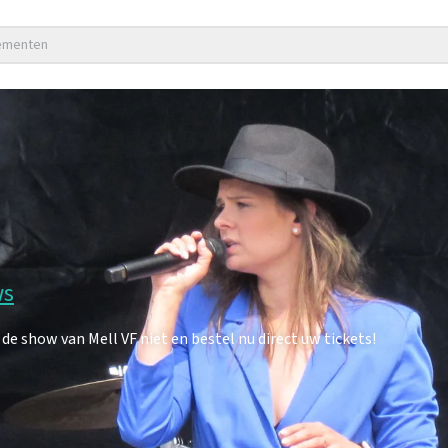
nementen
ws
e show van Mell VF niet en bestel nu direct uw tickets!