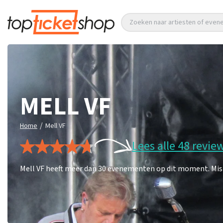
Zoeken naar artiesten of eve
MELL VF
/
Home
Mell VF
Lees alle 48 revie
Mell VF heeft meer dan 30 evenementen op dit moment. Mis d