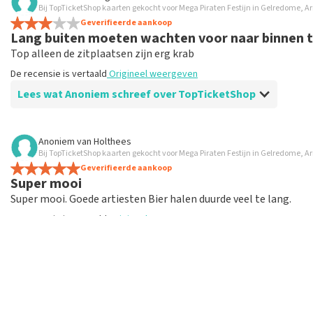
Bij TopTicketShop kaarten gekocht voor Mega Piraten Festijn in Gelredome, 
Prima
Geverifieerde aankoop
De recensie is vertaald
Origineel weergeven
Lang buiten moeten wachten voor naar binnen te
Top alleen de zitplaatsen zijn erg krab
De recensie is vertaald
Origineel weergeven
Lees wat Anoniem schreef over TopTicketShop
Beoordeling van Anoniem over
TopTicketShop
Anoniem
van
Holthees
Bij TopTicketShop kaarten gekocht voor Mega Piraten Festijn in Gelredome, 
Te duur
Geverifieerde aankoop
Te duur
Super mooi
De recensie is vertaald
Origineel weergeven
Super mooi. Goede artiesten Bier halen duurde veel te lang.
De recensie is vertaald
Origineel weergeven
Reactie van TopTicketShop
Lees wat Anoniem schreef over TopTicketShop
Beste klant, Bedankt voor het schrijven van een review op on
ons zo onze dienstverlening te verbeteren en ook helpt u a
hebben uw review gelezen en willen er graag op reageren. He
Beoordeling van Anoniem over
TopTicketShop
originele punt. Wij maken gebruik van dynamic pricing op bas
MEER BEOO
vliegindustrie. Ook ticketmaster maakt hier gebruik van bij 
Super