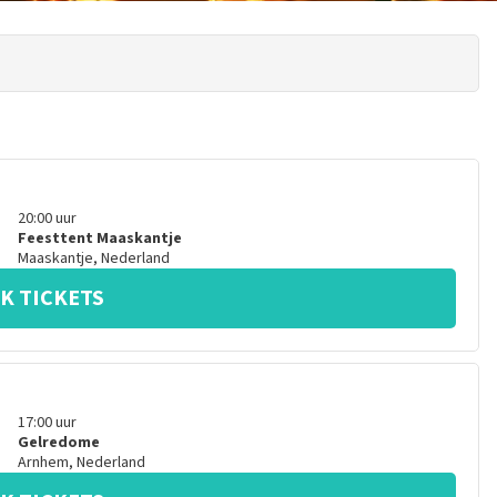
20:00
uur
Feesttent Maaskantje
Maaskantje
,
Nederland
K TICKETS
17:00
uur
Gelredome
Arnhem
,
Nederland