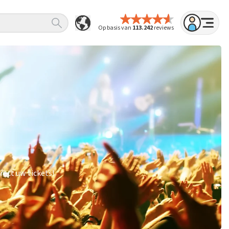
Op basis van
113.242
reviews
rect uw tickets!