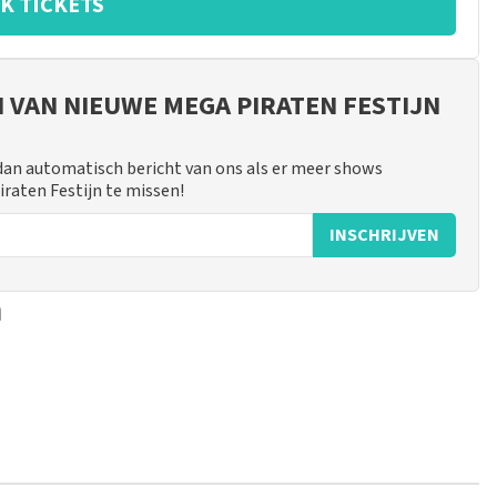
K TICKETS
N VAN NIEUWE MEGA PIRATEN FESTIJN
 dan automatisch bericht van ons als er meer shows
iraten Festijn te missen!
INSCHRIJVEN
n
 mogelijk om een review achter te laten als je geen tickets