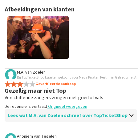
hebt aangeschaft bij TopTicketShop. Reviews met grof taalgeb
weken duren voordat een review wordt geplaatst.
Afbeeldingen van klanten
M.A. van Zoelen
Bij TopTicketShop kaarten gekocht voor Mega Piraten Festijn in Gelredome, 
Geverifieerde aankoop
Gezellig maar niet Top
Verschillende zangers zongen niet goed of vals
De recensie is vertaald
Origineel weergeven
Lees wat M.A. van Zoelen schreef over TopTicketShop
Beoordeling van M.A. van Zoelen over
TopTicketShop
Anoniem
van
Tegelen