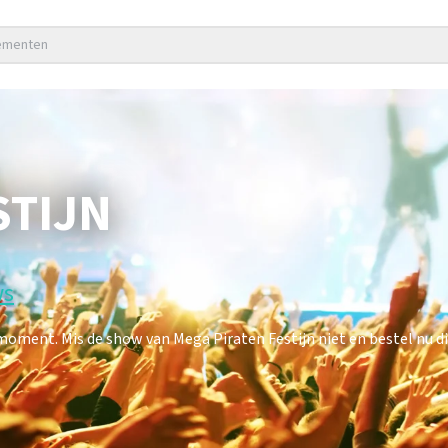
nementen
STIJN
ws
oment. Mis de show van Mega Piraten Festijn niet en bestel nu di