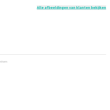
ruik en/of onwaarheden worden niet geplaatst. Het kan enkele
Alle afbeeldingen van klanten bekijken
Arnhem