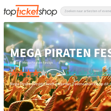
Zoeken naar artiesten of eve
MEGA PIRATEN FE
/
Home
Mega Piraten Festijn
Lees alle 59 revie
Mega Piraten Festijn heeft meer dan 2 evenementen op dit m