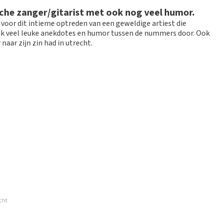
ruik en/of onwaarheden worden niet geplaatst. Het kan enkele
che zanger/gitarist met ook nog veel humor.
 voor dit intieme optreden van een geweldige artiest die
ook veel leuke anekdotes en humor tussen de nummers door. Ook
naar zijn zin had in utrecht.
 Het zou fijner zijn dat na een paar weken van
cht
r ergens anders kunnen kopen dan had ik zeer veel geld