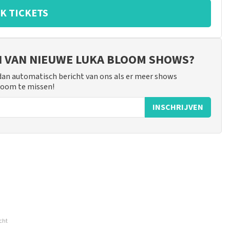
K TICKETS
JN VAN NIEUWE LUKA BLOOM SHOWS?
 dan automatisch bericht van ons als er meer shows
Bloom te missen!
INSCHRIJVEN
 mogelijk om een review achter te laten als je geen tickets
cht