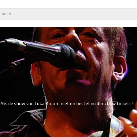
nementen
s
s de show van Luka Bloom niet en bestel nu direct uw tickets!