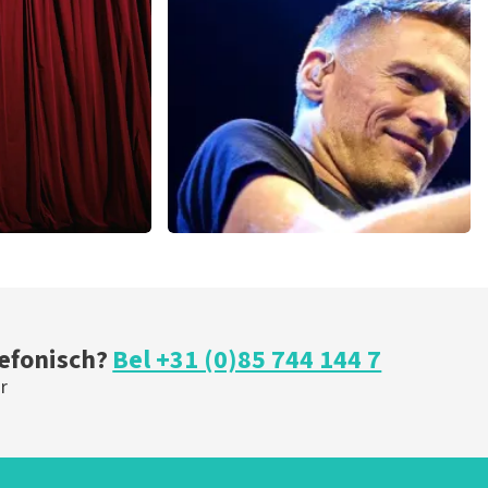
 minuten
87
laatste 30 minuten
U
BESTEL NU
eil Ovo
Bryan Adams
minuten
52
laatste 30 minuten
U
BESTEL NU
lefonisch?
Bel +31 (0)85 744 144 7
r