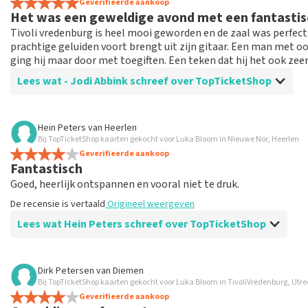
hebt aangeschaft bij TopTicketShop. Reviews met grof taalgeb
Geverifieerde aankoop
Het was een geweldige avond met een fantastis
weken duren voordat een review wordt geplaatst.
Tivoli vredenburg is heel mooi geworden en de zaal was perfect
prachtige geluiden voort brengt uit zijn gitaar. Een man met 
ging hij maar door met toegiften. Een teken dat hij het ook zeer 
Lees wat - Jodi Abbink schreef over TopTicketShop
Beoordeling van - Jodi Abbink over
TopTicketShop
Hein Peters
van
Heerlen
Bij TopTicketShop kaarten gekocht voor Luka Bloom in Nieuwe Nor, Heerlen
Ik kreeg de tickets pas ergens begin november.
Geverifieerde aankoop
de aankoop binnen zouden komen.
Fantastisch
Verder geen aanmerkingen op topticketshop.
Goed, heerlijk ontspannen en vooral niet te druk.
De recensie is vertaald
Origineel weergeven
Lees wat Hein Peters schreef over TopTicketShop
Beoordeling van Hein Peters over
TopTicketShop
Dirk Petersen
van
Diemen
Bij TopTicketShop kaarten gekocht voor Luka Bloom in TivoliVredenburg, Utre
Tickets zijn erg duur
Geverifieerde aankoop
De tickets van topticketshop zijn erg duur. Ik had deze bete