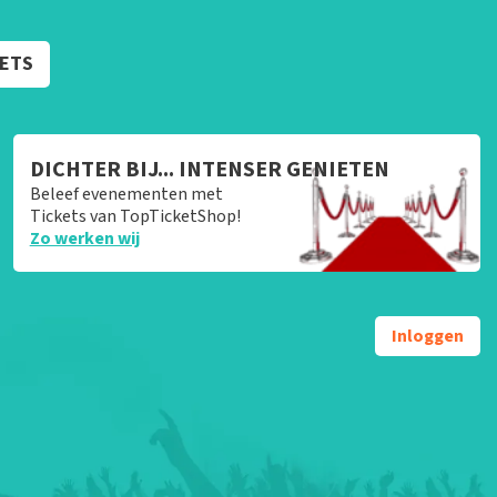
KETS
DICHTER BIJ... INTENSER GENIETEN
Beleef evenementen met
Tickets van TopTicketShop!
Zo werken wij
Inloggen