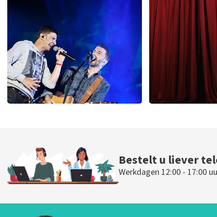
425
laatste 30 minuten
150
laatste 30
BESTEL NU
BESTEL N
Clouseau
Cirque Du Sol
65
laatste 30 minuten
56
laatste 30 
BESTEL NU
BESTEL N
Bestelt u liever te
Werkdagen 12:00 - 17:00 uu