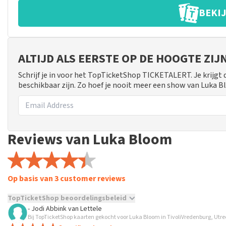
BEKIJ
ALTIJD ALS EERSTE OP DE HOOGTE ZI
Schrijf je in voor het TopTicketShop TICKETALERT. Je krijgt
beschikbaar zijn. Zo hoef je nooit meer een show van Luka 
Reviews van Luka Bloom
Op basis van 3 customer reviews
TopTicketShop beoordelingsbeleid
- Jodi Abbink
van
Lettele
TopTicketShop verzamelt reviews van echte klanten. Het is niet
Bij TopTicketShop kaarten gekocht voor Luka Bloom in TivoliVredenburg, Utre