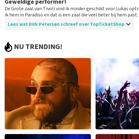
Geweldige performer!
gespaard
De Grote zaal van Tivoli vind ik minder geschikt voor Lukas optr
De recensie is vertaald
Origineel weergeven
ik hem in Paradiso en dat is een zaal die veel beter bij hem past.
Lees wat Dirk Petersen schreef over TopTicketShop
Beoordeling van Dirk Petersen over
TopTicketShop
NU TRENDING!
Heel correct afgehandeld.
Prima bemiddelaar!
Teddy Swims
Megadet