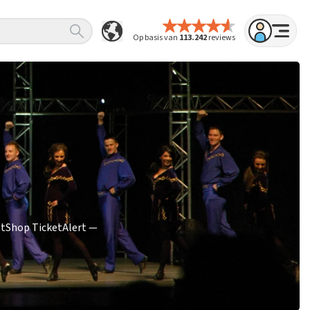
Op basis van
113.242
reviews
etShop TicketAlert —