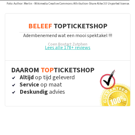
Foto: Author: Merlin - Wikimedia Creative Commons Attribution-Share Alike 3.0 Unported license.
BELEEF
TOPTICKETSHOP
Adembenemend wat een mooi spektakel !!!
Coen Boxtart
Zutphen
Lees alle 178+ reviews
DAAROM
TOP
TICKETSHOP
Altijd
op tijd geleverd
Service
op maat
Deskundig
advies