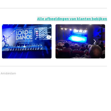
 mogelijk om een review achter te laten als je geen tickets
ruik en/of onwaarheden worden niet geplaatst. Het kan enkele
Alle afbeeldingen van klanten bekijken
m, Amsterdam
n