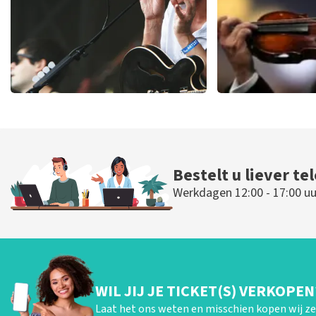
Editors
Andre Rie
70
laatste 30 minuten
64
laatste 30 
BESTEL NU
BESTEL NU
Bestelt u liever te
Werkdagen 12:00 - 17:00 uu
WIL JIJ JE TICKET(S) VERKOPEN
Laat het ons weten en misschien kopen wij ze 