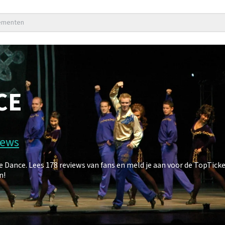
nementen
CE
iews
Dance. Lees 178 reviews van fans en meld je aan voor de TopTick
n!