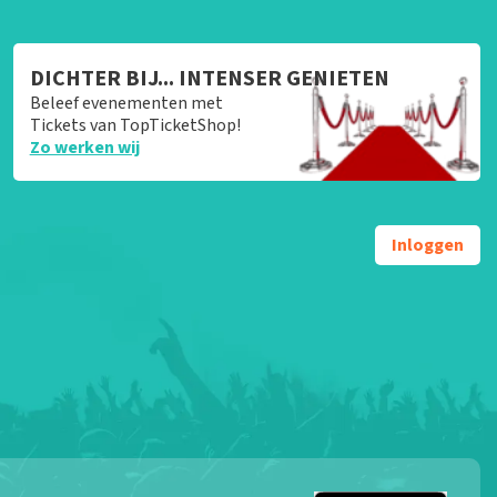
DICHTER BIJ... INTENSER GENIETEN
Beleef evenementen met
Tickets van TopTicketShop!
Zo werken wij
Inloggen