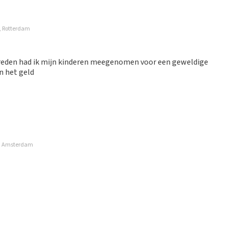
e, Rotterdam
ptreden had ik mijn kinderen meegenomen voor een geweldige
n het geld
m, Amsterdam
gevraagd en voor betaald heb. Geen aanrader
ze website. Uw feedback vinden wij erg belangrijk. U helpt
ndere consumenten met het maken van een beslissing. Wij