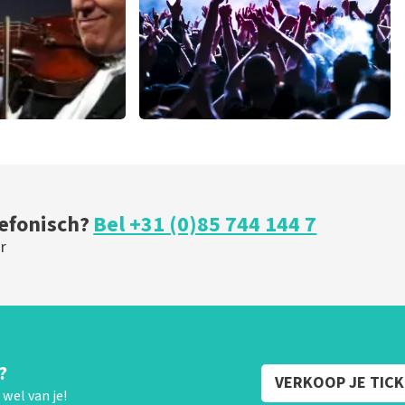
u
milk inc
minuten
56
laatste 30 minuten
BESTEL NU
lefonisch?
Bel +31 (0)85 744 144 7
r
?
VERKOOP JE TIC
wel van je!