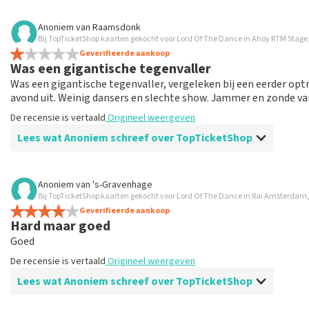
Beoordeling van Anoniem over
TopTicketShop
Anoniem
van
Raamsdonk
Bij TopTicketShop kaarten gekocht voor Lord Of The Dance in Ahoy RTM Stag
Goed geregeld
Geverifieerde aankoop
De recensie is vertaald
Origineel weergeven
Was een gigantische tegenvaller
Was een gigantische tegenvaller, vergeleken bij een eerder o
avond uit. Weinig dansers en slechte show. Jammer en zonde va
De recensie is vertaald
Origineel weergeven
Lees wat Anoniem schreef over TopTicketShop
Beoordeling van Anoniem over
TopTicketShop
Anoniem
van
's-Gravenhage
Bij TopTicketShop kaarten gekocht voor Lord Of The Dance in Rai Amsterda
Kaarten veel te duur
Geverifieerde aankoop
Kaarten veel te duur, en kreeg niet de plaatsen waar ik om 
Hard maar goed
De recensie is vertaald
Origineel weergeven
Goed
De recensie is vertaald
Origineel weergeven
Reactie van TopTicketShop
Lees wat Anoniem schreef over TopTicketShop
Beste klant, Bedankt voor het schrijven van een review op on
ons zo onze dienstverlening te verbeteren en ook helpt u a