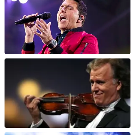
BESTEL NU
Jan Smit
171
laatste 30 minuten
BESTEL NU