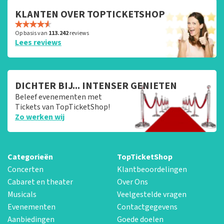
KLANTEN OVER TOPTICKETSHOP
Op basis van
113.242
reviews
Lees reviews
DICHTER BIJ... INTENSER GENIETEN
Beleef evenementen met
Tickets van TopTicketShop!
Zo werken wij
Categorieën
TopTicketShop
Concerten
Klantbeoordelingen
Cabaret en theater
Over Ons
Musicals
Veelgestelde vragen
Evenementen
Contactgegevens
Aanbiedingen
Goede doelen