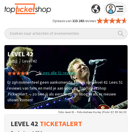
Op basis van
113.242
reviews
Zoeken naar artiesten of evenementen
LEVEL 42
/
Home
Level 42
Lees alle 51 reviews
Er zijn momenteel geen aankomende shows van Level 42. Lees 51
reviews van fans en meld je aan voor de TopTicketShop
TicketAlert — zo ben jij als eerste op de hoogte als er nieuwe
shows komen!
Foto: level 42 – Foto Andrew Hurley (Flickr (CC BY-SA 2.0)
LEVEL 42
TICKETALERT