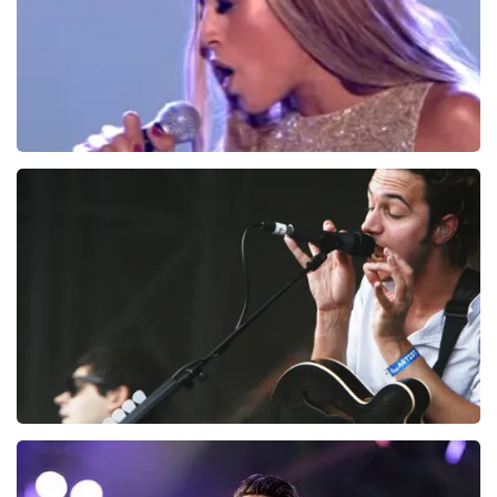
Glennis Grace
226
laatste 30 minuten
BESTEL NU
Editors
214
laatste 30 minuten