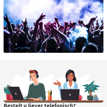
Andre Rieu
139
laatste 30 minuten
BESTEL NU
milk inc
104
laatste 30 minuten
BESTEL NU
Bestelt u liever telefonisch?