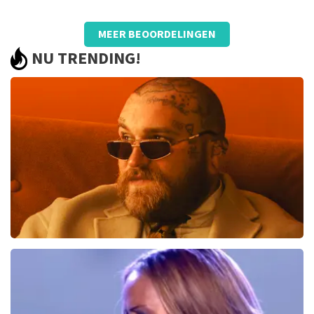
Beoordeling van Anoniem over
TopTicketShop
MEER BEOORDELINGEN
prima
NU TRENDING!
goed
De recensie is vertaald
Origineel weergeven
Teddy Swims
494
laatste 30 minuten
BESTEL NU