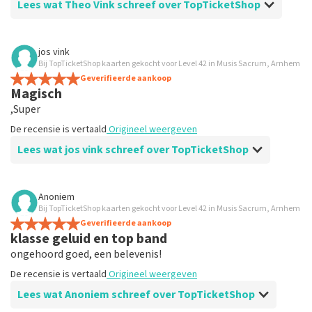
Lees wat Theo Vink schreef over TopTicketShop
Beoordeling van Theo Vink over
TopTicketShop
jos vink
Bij TopTicketShop kaarten gekocht voor Level 42 in Musis Sacrum, Arnhem
Goed betrouwbaar
Geverifieerde aankoop
De recensie is vertaald
Origineel weergeven
Magisch
,Super
De recensie is vertaald
Origineel weergeven
Lees wat jos vink schreef over TopTicketShop
Beoordeling van jos vink over
TopTicketShop
Anoniem
Bij TopTicketShop kaarten gekocht voor Level 42 in Musis Sacrum, Arnhem
Super
Geverifieerde aankoop
Super
klasse geluid en top band
De recensie is vertaald
Origineel weergeven
ongehoord goed, een belevenis!
De recensie is vertaald
Origineel weergeven
Lees wat Anoniem schreef over TopTicketShop