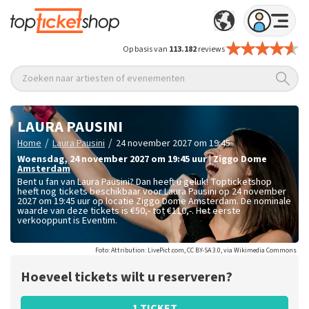
Op basis van
113.182
reviews
Zoeken naar artiesten of evenementen
LAURA PAUSINI
/
/
Home
Laura Pausini
24 november 2027 om 19:45
woensdag
,
24 november 2027 om 19:45
uur
|
Ziggo Dome
Amsterdam
Bent u fan van Laura Pausini? Dan heeft u geluk! Topticketshop
heeft nog tickets beschikbaar voor Laura Pausini op 24 november
2027 om 19:45 uur op locatie Ziggo Dome Amsterdam. De nominale
waarde van deze tickets is
€50,- tot €110,-
. Het eerste
verkooppunt is Eventim.
Foto: Attribution: LivePict.com, CC BY-SA 3.0, via Wikimedia Commons
Hoeveel tickets wilt u reserveren?
1 TICKET