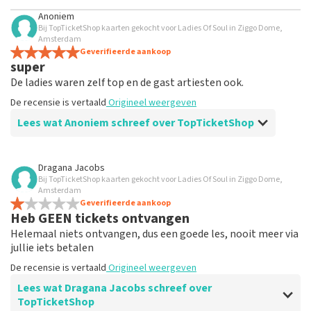
Anoniem
Bij TopTicketShop kaarten gekocht voor Ladies Of Soul in Ziggo Dome,
Amsterdam
Geverifieerde aankoop
super
De ladies waren zelf top en de gast artiesten ook.
De recensie is vertaald
Origineel weergeven
Lees wat Anoniem schreef over TopTicketShop
Beoordeling van Anoniem over
TopTicketShop
Dragana Jacobs
Bij TopTicketShop kaarten gekocht voor Ladies Of Soul in Ziggo Dome,
top
Amsterdam
top
Geverifieerde aankoop
Heb GEEN tickets ontvangen
De recensie is vertaald
Origineel weergeven
Helemaal niets ontvangen, dus een goede les, nooit meer via
jullie iets betalen
De recensie is vertaald
Origineel weergeven
Lees wat Dragana Jacobs schreef over
TopTicketShop