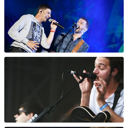
BESTEL NU
Clouseau
72
laatste 30 minuten
BESTEL NU