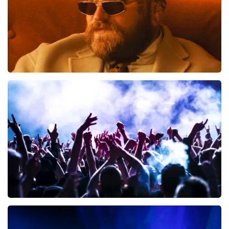
Teddy Swims
300
laatste 30 minuten
BESTEL NU
Megadeth
98
laatste 30 minuten