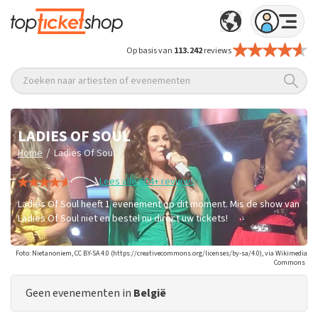
Op basis van
113.242
reviews
Zoeken naar artiesten of evenementen
LADIES OF SOUL
/
Home
Ladies Of Soul
Lees alle 604+ reviews
Ladies Of Soul heeft 1 evenement op dit moment. Mis de show van
Ladies Of Soul niet en bestel nu direct uw tickets!
Foto: Nietanoniem, CC BY-SA 4.0 (https://creativecommons.org/licenses/by-sa/4.0), via Wikimedia
Commons
Geen evenementen in
België