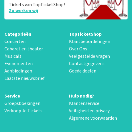
Tickets van TopTicketShop!
Zo werken wij
Categorieën
TopTicketShop
Concerten
Klantbeoordelingen
Cabaret en theater
Over Ons
Musicals
Veelgestelde vragen
Evenementen
Contactgegevens
Aanbiedingen
Goede doelen
Laatste nieuwsbrief
Service
Hulp nodig?
Groepsboekingen
Klantenservice
Verkoop Je Tickets
Veiligheid en privacy
Algemene voorwaarden