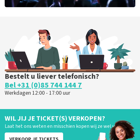
milk inc
56
laatste 30 minuten
BESTEL NU
Bestelt u liever telefonisch?
Bel +31 (0)85 744 144 7
Werkdagen 12:00 - 17:00 uur
WIL JIJ JE TICKET(S) VERKOPEN?
Laat het ons weten en misschien kopen wij ze wel van je!
VERKOOP JE TICKETS