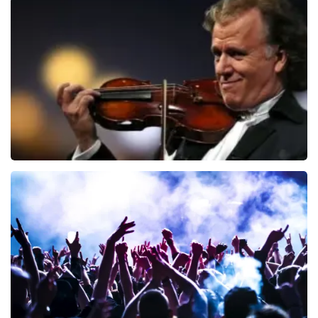
Editors
70
laatste 30 minuten
BESTEL NU
Andre Rieu
64
laatste 30 minuten
BESTEL NU