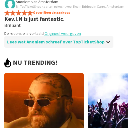
Anoniem
van
Amsterdam
Bij TopTicketShop kaarten gekocht voor Kevin Bridges in Carre, Amsterdam
Prima
Geverifieerde aankoop
De recensie is vertaald
Origineel weergeven
Kev.I.N is just fantastic.
Brilliant
De recensie is vertaald
Origineel weergeven
Lees wat Anoniem schreef over TopTicketShop
Beoordeling van Anoniem over
TopTicketShop
NU TRENDING!
No problems.
De recensie is vertaald
Origineel weergeven