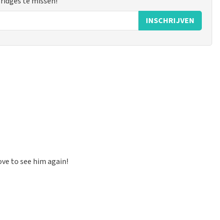
Bridges te missen!
INSCHRIJVEN
 mogelijk om een review achter te laten als je geen tickets
ruik en/of onwaarheden worden niet geplaatst. Het kan enkele
ove to see him again!