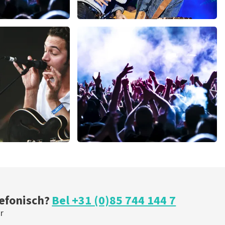
h
Clouseau
 minuten
107
laatste 30 minuten
U
BESTEL NU
milk inc
minuten
51
laatste 30 minuten
BESTEL NU
lefonisch?
Bel +31 (0)85 744 144 7
r