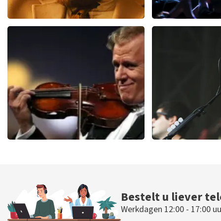
Teddy Swims
Megadet
367
laatste 30 minuten
151
laatste 30
BESTEL NU
BESTEL N
Andre Rieu
Editors
94
laatste 30 minuten
53
laatste 30 
BESTEL NU
BESTEL NU
Bestelt u liever te
Werkdagen 12:00 - 17:00 uu