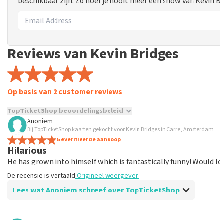
beschikbaar zijn. Zo hoef je nooit meer een show van Kevin 
Reviews van Kevin Bridges
Op basis van 2 customer reviews
TopTicketShop beoordelingsbeleid
Anoniem
TopTicketShop verzamelt reviews van echte klanten. Het is niet
Bij TopTicketShop kaarten gekocht voor Kevin Bridges in Carre, Amsterdam
hebt aangeschaft bij TopTicketShop. Reviews met grof taalgeb
Geverifieerde aankoop
Hilarious
weken duren voordat een review wordt geplaatst.
He has grown into himself which is fantastically funny! Would l
De recensie is vertaald
Origineel weergeven
Lees wat Anoniem schreef over TopTicketShop
Beoordeling van Anoniem over
TopTicketShop