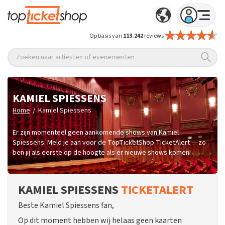
Op basis van
113.242
reviews
Zoeken naar artiesten of evenementen
KAMIEL SPIESSENS
/
Home
Kamiel Spiessens
Er zijn momenteel geen aankomende shows van Kamiel
Spiessens. Meld je aan voor de TopTicketShop TicketAlert — zo
ben jij als eerste op de hoogte als er nieuwe shows komen!
KAMIEL SPIESSENS
TICKETALERT
Beste Kamiel Spiessens fan,
Op dit moment hebben wij helaas geen kaarten