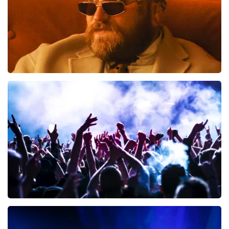
Teddy Swims
300
laatste 30 minuten
BESTEL NU
Megadeth
98
laatste 30 minuten