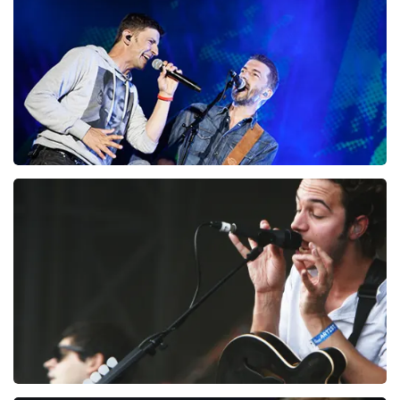
BESTEL NU
Clouseau
72
laatste 30 minuten
BESTEL NU