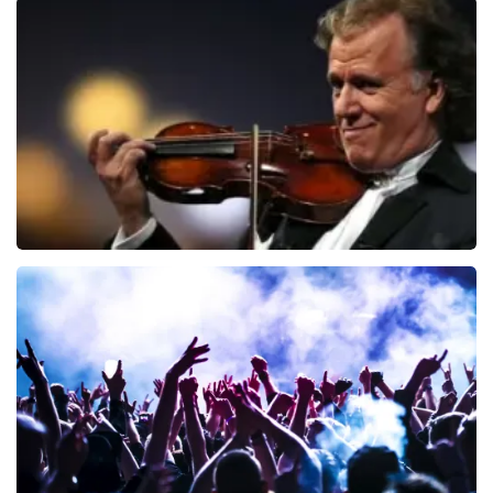
Editors
70
laatste 30 minuten
BESTEL NU
Andre Rieu
64
laatste 30 minuten
BESTEL NU