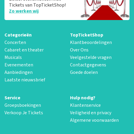
Tickets van TopTicketShop!
Zo werken wij
Categorieën
TopTicketShop
Concerten
Klantbeoordelingen
Cabaret en theater
Over Ons
Musicals
Veelgestelde vragen
Evenementen
Contactgegevens
Aanbiedingen
Goede doelen
Laatste nieuwsbrief
Service
Hulp nodig?
Groepsboekingen
Klantenservice
Verkoop Je Tickets
Veiligheid en privacy
Algemene voorwaarden