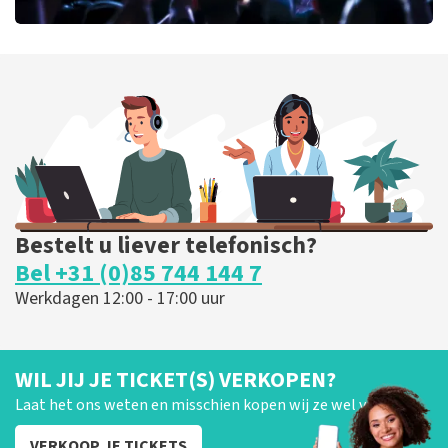
milk inc
56
laatste 30 minuten
BESTEL NU
Bestelt u liever telefonisch?
Bel +31 (0)85 744 144 7
Werkdagen 12:00 - 17:00 uur
WIL JIJ JE TICKET(S) VERKOPEN?
Laat het ons weten en misschien kopen wij ze wel van je!
VERKOOP JE TICKETS