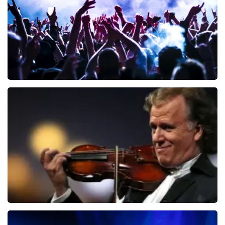
BESTEL NU
Megadeth
150
laatste 30 minuten
BESTEL NU
Andre Rieu