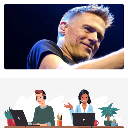
Cirque Du Soleil Ovo
56
laatste 30 minuten
BESTEL NU
Bryan Adams
52
laatste 30 minuten
BESTEL NU