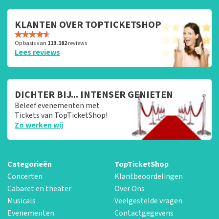
KLANTEN OVER TOPTICKETSHOP
Op basis van
113.182
reviews
Lees reviews
DICHTER BIJ... INTENSER GENIETEN
Beleef evenementen met
Tickets van TopTicketShop!
Zo werken wij
Categorieën
TopTicketShop
Concerten
Klantbeoordelingen
Cabaret en theater
Over Ons
Musicals
Veelgestelde vragen
Evenementen
Contactgegevens