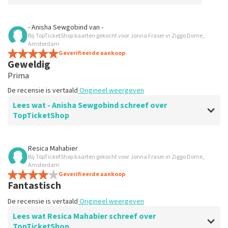
Beoordeling van Anoniem over
TopTicketShop
- Anisha Sewgobind
van
-
Bij TopTicketShop kaarten gekocht voor Jonna Fraser in Ziggo Dome,
Snel en betrouwbaar
Amsterdam
Geverifieerde aankoop
Geweldig
Prima
De recensie is vertaald
Origineel weergeven
Lees wat - Anisha Sewgobind schreef over
TopTicketShop
Beoordeling van - Anisha Sewgobind over
TopTicketShop
Resica Mahabier
Bij TopTicketShop kaarten gekocht voor Jonna Fraser in Ziggo Dome,
Goede service
Amsterdam
-
Geverifieerde aankoop
Fantastisch
De recensie is vertaald
Origineel weergeven
De recensie is vertaald
Origineel weergeven
Lees wat Resica Mahabier schreef over
TopTicketShop