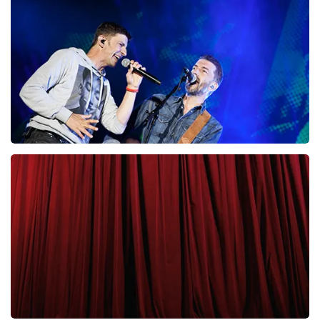
87
laatste 30 minuten
BESTEL NU
Clouseau
65
laatste 30 minuten
BESTEL NU