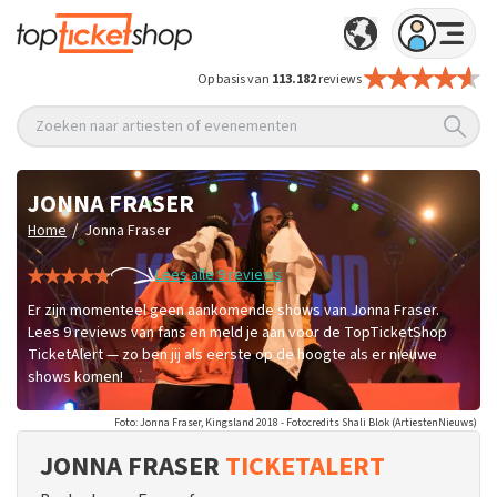
Op basis van
113.182
reviews
Zoeken naar artiesten of evenementen
JONNA FRASER
/
Home
Jonna Fraser
Lees alle 9 reviews
Er zijn momenteel geen aankomende shows van Jonna Fraser.
Lees 9 reviews van fans en meld je aan voor de TopTicketShop
TicketAlert — zo ben jij als eerste op de hoogte als er nieuwe
shows komen!
Foto: Jonna Fraser, Kingsland 2018 - Fotocredits Shali Blok (ArtiestenNieuws)
JONNA FRASER
TICKETALERT