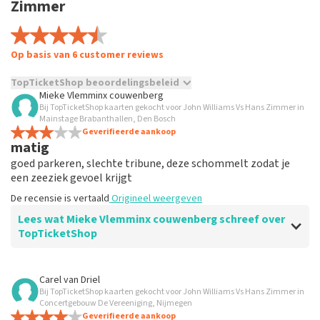
Zimmer
Op basis van 6 customer reviews
TopTicketShop beoordelingsbeleid
Mieke Vlemminx couwenberg
Bij TopTicketShop kaarten gekocht voor John Williams Vs Hans Zimmer in
TopTicketShop verzamelt reviews van echte klanten. Het is
Mainstage Brabanthallen, Den Bosch
niet mogelijk om een review achter te laten als je geen
Geverifieerde aankoop
tickets hebt aangeschaft bij TopTicketShop. Reviews met
matig
grof taalgebruik en/of onwaarheden worden niet geplaatst.
goed parkeren, slechte tribune, deze schommelt zodat je
Het kan enkele weken duren voordat een review wordt
een zeeziek gevoel krijgt
geplaatst.
De recensie is vertaald
Origineel weergeven
Lees wat Mieke Vlemminx couwenberg schreef over
TopTicketShop
Beoordeling van Mieke Vlemminx couwenberg over
Carel van Driel
TopTicketShop
Bij TopTicketShop kaarten gekocht voor John Williams Vs Hans Zimmer in
Concertgebouw De Vereeniging, Nijmegen
duur
Geverifieerde aankoop