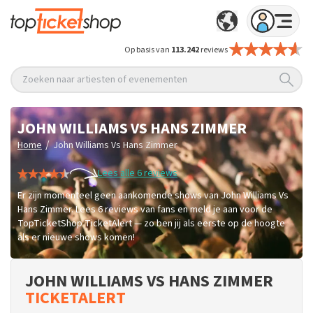
Op basis van
113.242
reviews
Zoeken naar artiesten of evenementen
JOHN WILLIAMS VS HANS ZIMMER
/
Home
John Williams Vs Hans Zimmer
Lees alle 6 reviews
Er zijn momenteel geen aankomende shows van John Williams Vs
Hans Zimmer. Lees 6 reviews van fans en meld je aan voor de
TopTicketShop TicketAlert — zo ben jij als eerste op de hoogte
als er nieuwe shows komen!
JOHN WILLIAMS VS HANS ZIMMER
TICKETALERT