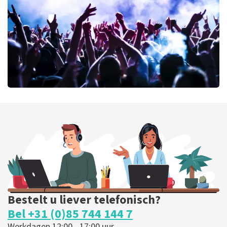
BESTEL NU
milk inc
56
laatste 30 minuten
BESTEL NU
Bestelt u liever telefonisch?
Bel +31 (0)85 744 144 7
Werkdagen 12:00 - 17:00 uur