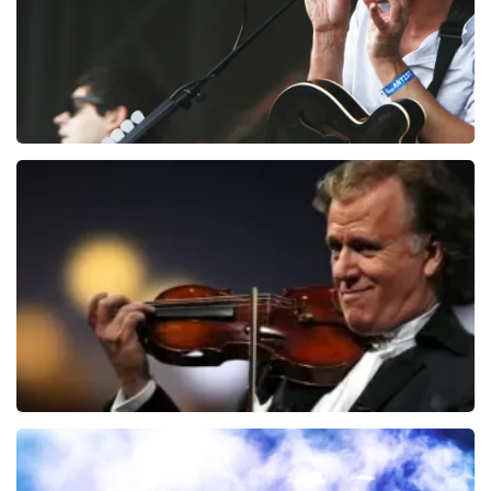
Editors
70
laatste 30 minuten
BESTEL NU
Andre Rieu
64
laatste 30 minuten