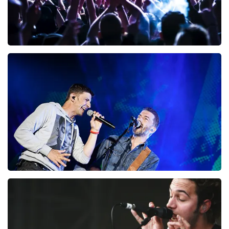
Megadeth
98
laatste 30 minuten
BESTEL NU
Clouseau
72
laatste 30 minuten
BESTEL NU