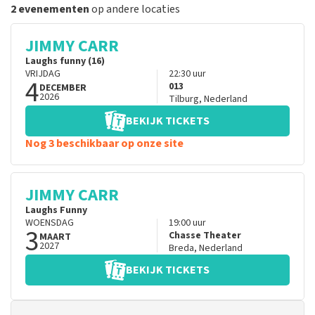
2 evenementen
op andere locaties
JIMMY CARR
Laughs funny (16)
VRIJDAG
22:30
uur
4
013
DECEMBER
2026
Tilburg
,
Nederland
BEKIJK TICKETS
Nog 3 beschikbaar op onze site
JIMMY CARR
Laughs Funny
WOENSDAG
19:00
uur
3
Chasse Theater
MAART
2027
Breda
,
Nederland
BEKIJK TICKETS