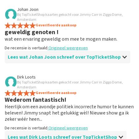
Beoordeling van Angela Romijn-Penney over
TopTicketShop
Johan Joon
Bij TopTicketShop kaarten gekocht voor Jimmy Carr in Ziggo Dome,
Great
Amsterdam
Great
Geverifieerde aankoop
geweldig genoten !
De recensie is vertaald
Origineel weergeven
wat een ervaring geweldig om mee te mogen maken.
De recensie is vertaald
Origineel weergeven
Lees wat Johan Joon schreef over TopTicketShop
Beoordeling van Johan Joon over
TopTicketShop
Dirk Loots
Bij TopTicketShop kaarten gekocht voor Jimmy Carr in Ziggo Dome,
keurig
Amsterdam
netjes geregeld aanrader
Geverifieerde aankoop
Wederom fantastisch!
De recensie is vertaald
Origineel weergeven
Heerlijk om een avondje politiek incorrecte humor te kunnen
beleven! Jimmy snapt het gelukkig wèl! Nieuwe show ga ik
zeker wéér heen...
De recensie is vertaald
Origineel weergeven
Lees wat Dirk Loots schreef over TopTicketShop