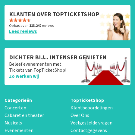
KLANTEN OVER TOPTICKETSHOP
Op basis van
113.242
reviews
Lees reviews
DICHTER BIJ... INTENSER GENIETEN
Beleef evenementen met
Tickets van TopTicketShop!
Zo werken wij
Categorieën
TopTicketShop
Concerten
Klantbeoordelingen
Cabaret en theater
Over Ons
Musicals
Veelgestelde vragen
Evenementen
Contactgegevens