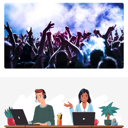
Andre Rieu
64
laatste 30 minuten
BESTEL NU
milk inc
56
laatste 30 minuten
BESTEL NU