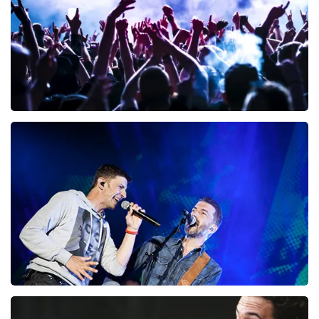
BESTEL NU
Megadeth
98
laatste 30 minuten
BESTEL NU
Clouseau