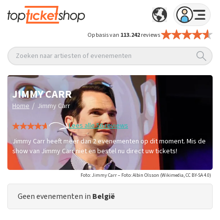
Op basis van
113.242
reviews
Zoeken naar artiesten of evenementen
JIMMY CARR
/
Home
Jimmy Carr
Lees alle 56 reviews
Jimmy Carr heeft meer dan 2 evenementen op dit moment. Mis de
show van Jimmy Carr niet en bestel nu direct uw tickets!
Foto: Jimmy Carr – Foto: Albin Olsson (Wikimedia, CC BY-SA 4.0)
Geen evenementen in
België