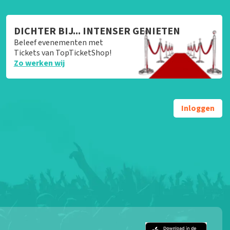
DICHTER BIJ... INTENSER GENIETEN
Beleef evenementen met
Tickets van TopTicketShop!
Zo werken wij
Inloggen