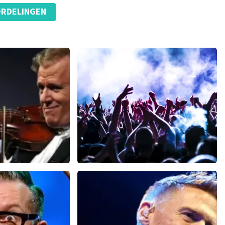
RDELINGEN
u
Megadeth
 minuten
148
laatste 30 minuten
U
BESTEL NU