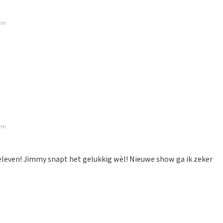
dam
dam
eleven! Jimmy snapt het gelukkig wèl! Nieuwe show ga ik zeker