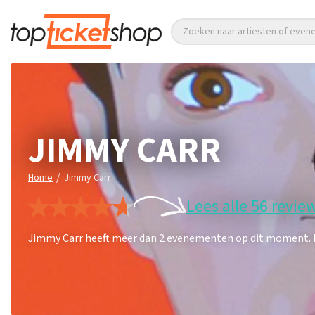
Zoeken naar artiesten of eve
JIMMY CARR
/
Home
Jimmy Carr
Lees alle 56 revie
Jimmy Carr heeft meer dan 2 evenementen op dit moment. Mi