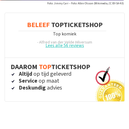
Foto: Jimmy Carr – Foto: Albin Olsson (Wikimedia, CC BY-SA 4.0)
BELEEF
TOPTICKETSHOP
Top komiek
- Alfred van der Velde
Hilversum
Lees alle 56 reviews
DAAROM
TOP
TICKETSHOP
Altijd
op tijd geleverd
Service
op maat
Deskundig
advies