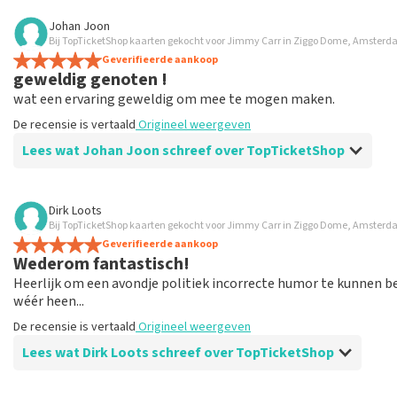
Beoordeling van Angela Romijn-Penney over
TopTicketShop
Johan Joon
Bij TopTicketShop kaarten gekocht voor Jimmy Carr in Ziggo Dome, Amster
Great
Geverifieerde aankoop
Great
geweldig genoten !
De recensie is vertaald
Origineel weergeven
wat een ervaring geweldig om mee te mogen maken.
De recensie is vertaald
Origineel weergeven
Lees wat Johan Joon schreef over TopTicketShop
Beoordeling van Johan Joon over
TopTicketShop
Dirk Loots
Bij TopTicketShop kaarten gekocht voor Jimmy Carr in Ziggo Dome, Amster
keurig
Geverifieerde aankoop
netjes geregeld aanrader
Wederom fantastisch!
De recensie is vertaald
Origineel weergeven
Heerlijk om een avondje politiek incorrecte humor te kunnen b
wéér heen...
De recensie is vertaald
Origineel weergeven
Lees wat Dirk Loots schreef over TopTicketShop