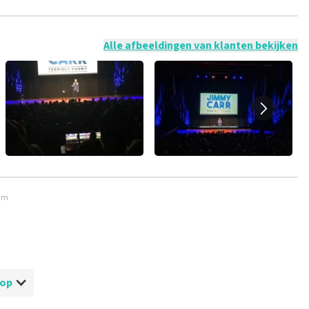
 mogelijk om een review achter te laten als je geen tickets
ruik en/of onwaarheden worden niet geplaatst. Het kan enkele
Alle afbeeldingen van klanten bekijken
dam
hop