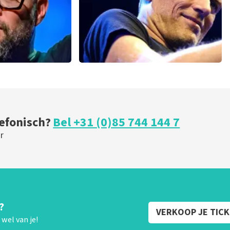
w
Bryan Adams
minuten
46
laatste 30 minuten
BESTEL NU
lefonisch?
Bel +31 (0)85 744 144 7
r
?
VERKOOP JE TIC
wel van je!