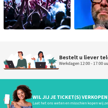
milk inc
Alex Agne
61
laatste 30 minuten
54
laatste 30 
BESTEL NU
BESTEL NU
Bestelt u liever te
Werkdagen 12:00 - 17:00 uu
WIL JIJ JE TICKET(S) VERKOPEN
Laat het ons weten en misschien kopen wij ze 