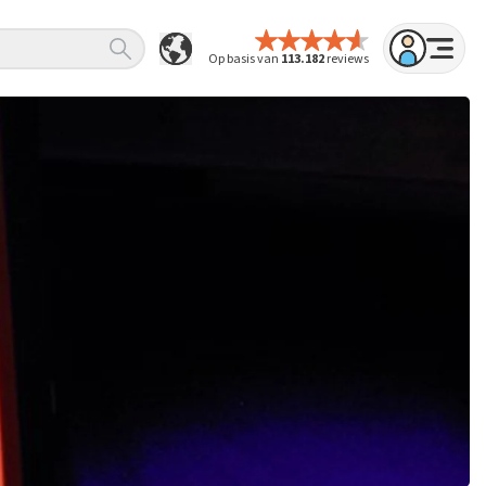
Op basis van
113.182
reviews