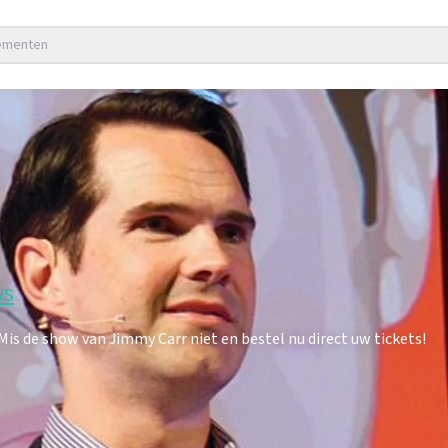
nementen
ws
s de show van Jimmy Carr niet en bestel nu direct uw tickets!