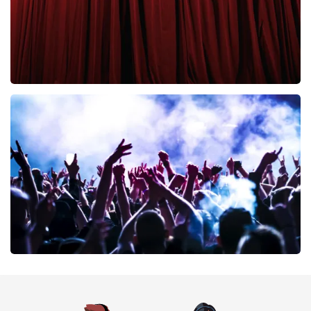
Cirque Du Soleil Ovo
42
laatste 30 minuten
BESTEL NU
milk inc
41
laatste 30 minuten