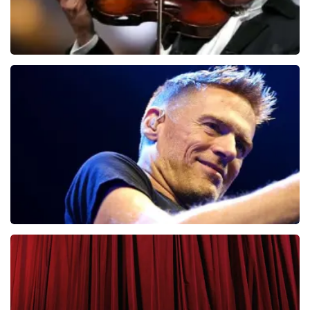
Andre Rieu
65
laatste 30 minuten
BESTEL NU
Bryan Adams
43
laatste 30 minuten
BESTEL NU