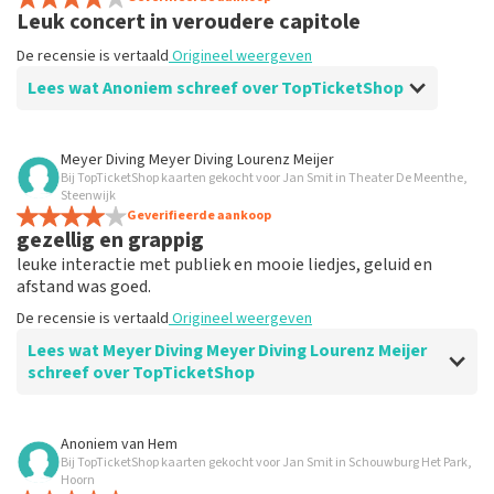
Leuk concert in veroudere capitole
De recensie is vertaald
Origineel weergeven
Lees wat Anoniem schreef over TopTicketShop
Beoordeling van Anoniem over
TopTicketShop
Meyer Diving Meyer Diving Lourenz Meijer
Bij TopTicketShop kaarten gekocht voor Jan Smit in Theater De Meenthe,
Wederom goede service
Steenwijk
De recensie is vertaald
Geverifieerde aankoop
Origineel weergeven
gezellig en grappig
leuke interactie met publiek en mooie liedjes, geluid en
afstand was goed.
De recensie is vertaald
Origineel weergeven
Lees wat Meyer Diving Meyer Diving Lourenz Meijer
schreef over TopTicketShop
Beoordeling van Meyer Diving Meyer Diving Lourenz Meijer
Anoniem
van
Hem
over
TopTicketShop
Bij TopTicketShop kaarten gekocht voor Jan Smit in Schouwburg Het Park,
Hoorn