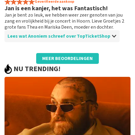
Goed idee
Geverifieerde aankoop
Jan is een kanjer, het was Fantastisch!
Prima
De recensie is vertaald
Origineel weergeven
Jan je bent zo leuk, we hebben weer zeer genoten van jou
zang en vrolijkheid bij je concert in Hoorn. Lieve Groetjes 2
grote fans Thea en Mariska Deen, moeder en dochter.
Lees wat Anoniem schreef over TopTicketShop
Beoordeling van Anoniem over
TopTicketShop
MEER BEOORDELINGEN
Vriendelijk
NU TRENDING!
Goed geholpen.