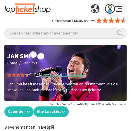
Op basis van
113.182
reviews
Zoeken naar artiesten of evenementen
JAN SMIT
/
Home
Jan Smit
Lees alle 2.441+ reviews
Jan Smit heeft meer dan 3 evenementen op dit moment. Mis de
show van Jan Smit niet en bestel nu direct uw tickets!
Foto: Jan Smit – Fotocredits DjurvinH (Wikimedia Commons)
Kalender
Alle Locaties
3
evenementen in
België