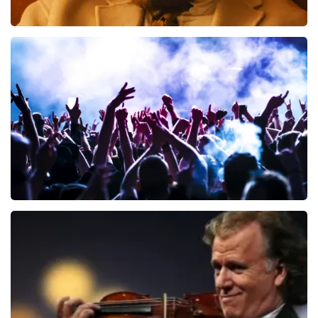
Teddy Swims
329
laatste 30 minuten
BESTEL NU
Megadeth
107
laatste 30 minuten
BESTEL NU