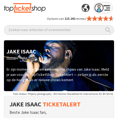
Op basis van
113.242
reviews
Zoeken naar artiesten of evenementen
JAKE ISAAC
/
Home
Jake Isaac
Er zijn momenteel geen aankomende shows van Jake Isaac. Meld
je aan voor de TopTicketShop TicketAlert — zo ben jij als eerste
op de hoogte als er nieuwe shows komen!
Foto: Auteur: Pitpony.photography - Attribution-ShareAlike 4.0 International (CC BY-SA 4.0)
JAKE ISAAC
TICKETALERT
Beste Jake Isaac fan,