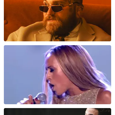
Teddy Swims
286
laatste 30 minuten
BESTEL NU
Glennis Grace