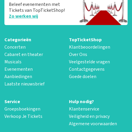
Beleef evenementen met
Tickets van TopTicketShop!
Zo werken wij
Categorieën
TopTicketShop
Concerten
Klantbeoordelingen
Cabaret en theater
Over Ons
Musicals
Veelgestelde vragen
Evenementen
Contactgegevens
Aanbiedingen
Goede doelen
Laatste nieuwsbrief
Service
Hulp nodig?
Groepsboekingen
Klantenservice
Verkoop Je Tickets
Veiligheid en privacy
Algemene voorwaarden