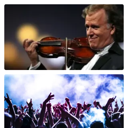
Jan Smit
95
laatste 30 minuten
BESTEL NU
Andre Rieu
68
laatste 30 minuten
BESTEL NU