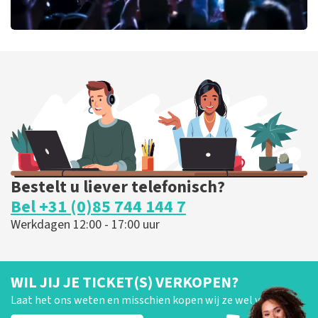
milk inc
68
laatste 30 minuten
BESTEL NU
Bestelt u liever telefonisch?
Bel +31 (0)85 744 144 7
Werkdagen 12:00 - 17:00 uur
WIL JIJ JE TICKET(S) VERKOPEN?
Laat het ons weten en misschien kopen wij ze wel van je!