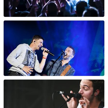
Megadeth
99
laatste 30 minuten
BESTEL NU
Clouseau
78
laatste 30 minuten
BESTEL NU