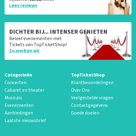
Lees reviews
DICHTER BIJ... INTENSER GENIETEN
Beleef evenementen met
Tickets van TopTicketShop!
Zo werken wij
Categorieën
TopTicketShop
Concerten
Klantbeoordelingen
Cabaret en theater
Over Ons
Musicals
Veelgestelde vragen
Evenementen
Contactgegevens
Aanbiedingen
Goede doelen
Laatste nieuwsbrief