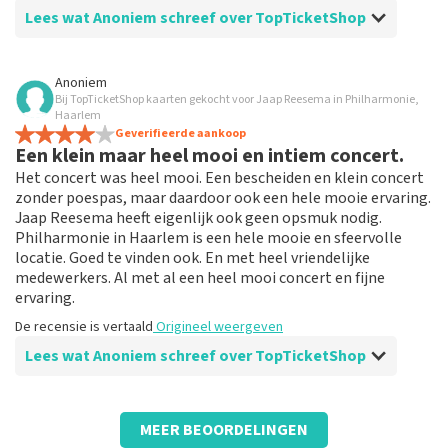
Lees wat Anoniem schreef over TopTicketShop
Beoordeling van Anoniem over
TopTicketShop
Anoniem
Bij TopTicketShop kaarten gekocht voor Jaap Reesema in Philharmonie,
Goed
Haarlem
Goed
Geverifieerde aankoop
Een klein maar heel mooi en intiem concert.
De recensie is vertaald
Origineel weergeven
Het concert was heel mooi. Een bescheiden en klein concert
zonder poespas, maar daardoor ook een hele mooie ervaring.
Jaap Reesema heeft eigenlijk ook geen opsmuk nodig.
Philharmonie in Haarlem is een hele mooie en sfeervolle
locatie. Goed te vinden ook. En met heel vriendelijke
medewerkers. Al met al een heel mooi concert en fijne
ervaring.
De recensie is vertaald
Origineel weergeven
Lees wat Anoniem schreef over TopTicketShop
Beoordeling van Anoniem over
TopTicketShop
MEER BEOORDELINGEN