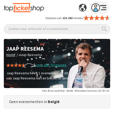
Op basis van
113.242
reviews
Zoeken naar artiesten of evenementen
JAAP REESEMA
/
Home
Jaap Reesema
Lees alle 70 reviews
Jaap Reesema heeft 1 evenement op dit moment. Mis de show
van Jaap Reesema niet en bestel nu direct uw tickets!
Foto: Brian op de Dijk - Edited - Wikimedia Commons (CC BY 3.0)
Geen evenementen in
België