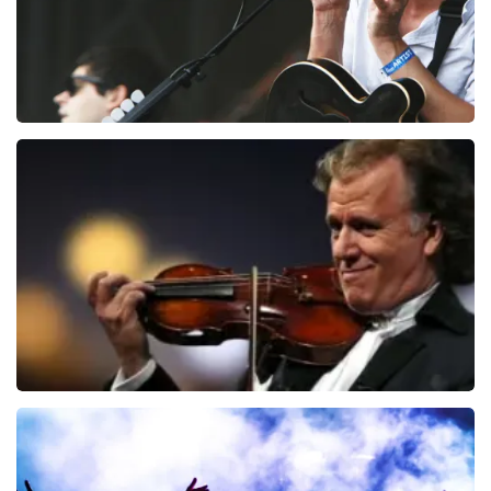
Editors
73
laatste 30 minuten
BESTEL NU
Andre Rieu
69
laatste 30 minuten