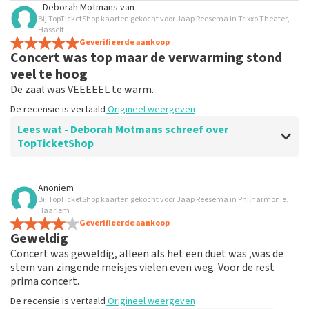
- Deborah Motmans
van
-
Bij TopTicketShop kaarten gekocht voor Jaap Reesema in Trixxo Theater,
Hasselt
Geverifieerde aankoop
Concert was top maar de verwarming stond
veel te hoog
De zaal was VEEEEEL te warm.
De recensie is vertaald
Origineel weergeven
Lees wat - Deborah Motmans schreef over
TopTicketShop
Beoordeling van - Deborah Motmans over
TopTicketShop
Anoniem
Bij TopTicketShop kaarten gekocht voor Jaap Reesema in Philharmonie,
Top
Haarlem
De recensie is vertaald
Geverifieerde aankoop
Origineel weergeven
Geweldig
Concert was geweldig, alleen als het een duet was ,was de
stem van zingende meisjes vielen even weg. Voor de rest
prima concert.
De recensie is vertaald
Origineel weergeven