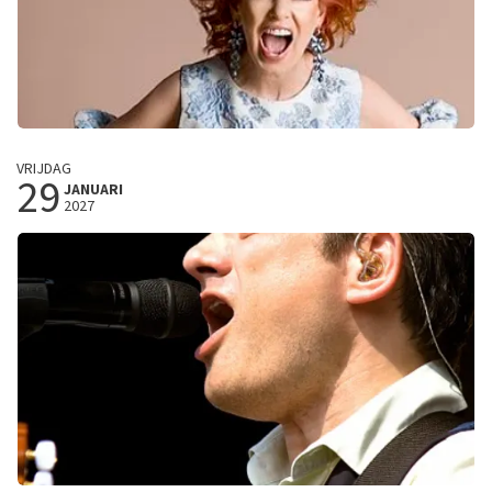
Els de Schepper
VRIJDAG
29
(B)Engel
JANUARI
2027
Trixxo Theater
Hasselt, Belgie
20:00 uur
KOOP TICKETS