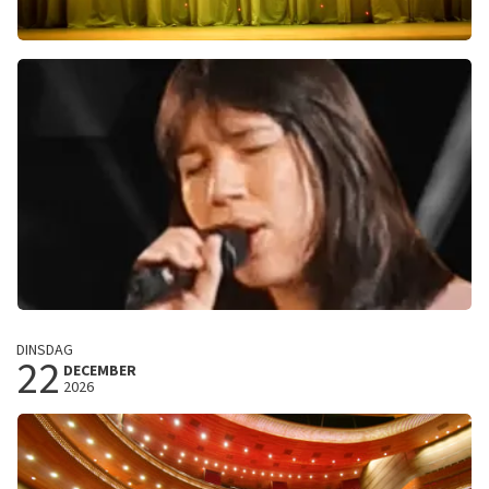
Kamal Kharmach
Mag ik even? 2026
Trixxo Theater
Hasselt, Belgie
20:00 uur
KOOP TICKETS
Meau
DINSDAG
22
Liefde Onderschat
DECEMBER
2026
Cultuurcentrum Hasselt
Hasselt, Belgie
20:00 uur
KOOP TICKETS