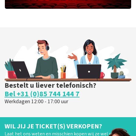
William Boeva
Drift
Trixxo Theater
Hasselt, Belgie
20:00 uur
KOOP TICKETS
Bestelt u liever telefonisch?
Bel +31 (0)85 744 144 7
Werkdagen 12:00 - 17:00 uur
WIL JIJ JE TICKET(S) VERKOPEN?
Laat het ons weten en misschien kopen wij ze wel van je!