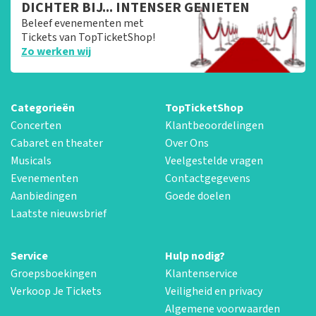
DICHTER BIJ... INTENSER GENIETEN
Beleef evenementen met
Tickets van TopTicketShop!
Zo werken wij
Categorieën
TopTicketShop
Concerten
Klantbeoordelingen
Cabaret en theater
Over Ons
Musicals
Veelgestelde vragen
Evenementen
Contactgegevens
Aanbiedingen
Goede doelen
Laatste nieuwsbrief
Service
Hulp nodig?
Groepsboekingen
Klantenservice
Verkoop Je Tickets
Veiligheid en privacy
Algemene voorwaarden