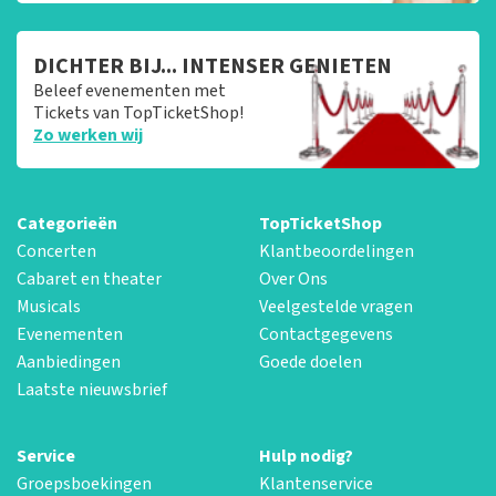
DICHTER BIJ... INTENSER GENIETEN
Beleef evenementen met
Tickets van TopTicketShop!
Zo werken wij
Categorieën
TopTicketShop
Concerten
Klantbeoordelingen
Cabaret en theater
Over Ons
Musicals
Veelgestelde vragen
Evenementen
Contactgegevens
Aanbiedingen
Goede doelen
Laatste nieuwsbrief
Service
Hulp nodig?
Groepsboekingen
Klantenservice