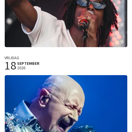
Daniel Caesar
VRIJDAG
18
Son of Spergy Tour
SEPTEMBER
2026
Vorst Nationaal
Brussel, Belgie
18:30 uur
KOOP TICKETS