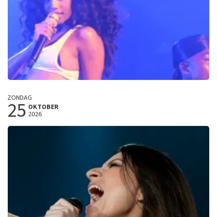
Tyla
ZONDAG
25
The A*POP World Tour
OKTOBER
2026
Vorst Nationaal
Brussel, Belgie
18:30 uur
KOOP TICKETS