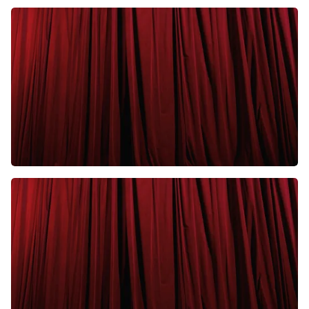
20:00 uur
KOOP TICKETS
Cirque Du Soleil Ovo
ING Arena
Brussel, Belgie
13:00 uur
KOOP TICKETS