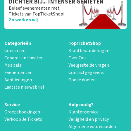
DICHTER BIJ... INTENSER GENIETEN
Beleef evenementen met
Tickets van TopTicketShop!
Zo werken wij
Categorieën
TopTicketShop
Concerten
Klantbeoordelingen
Cabaret en theater
Over Ons
Musicals
Veelgestelde vragen
Evenementen
Contactgegevens
Aanbiedingen
Goede doelen
Laatste nieuwsbrief
Service
Hulp nodig?
Groepsboekingen
Klantenservice
Verkoop Je Tickets
Veiligheid en privacy
Algemene voorwaarden