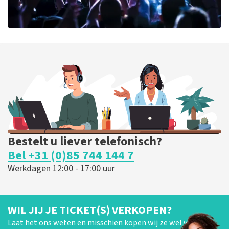
milk inc
56
laatste 30 minuten
BESTEL NU
Bestelt u liever telefonisch?
Bel +31 (0)85 744 144 7
Werkdagen 12:00 - 17:00 uur
WIL JIJ JE TICKET(S) VERKOPEN?
Laat het ons weten en misschien kopen wij ze wel van je!