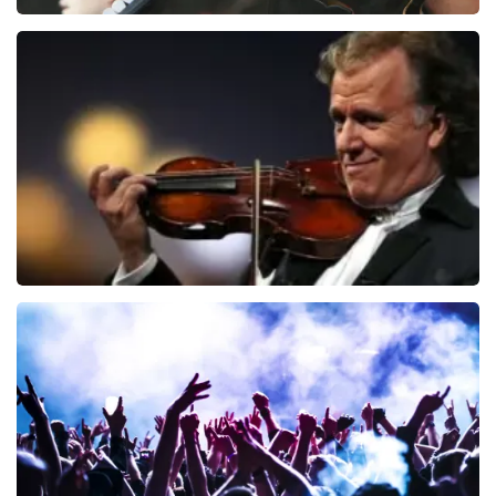
Editors
70
laatste 30 minuten
BESTEL NU
Andre Rieu
64
laatste 30 minuten
BESTEL NU