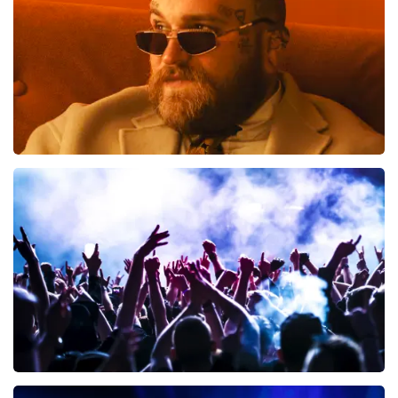
groeten, Joost Topticketshop
Teddy Swims
300
laatste 30 minuten
BESTEL NU
Megadeth