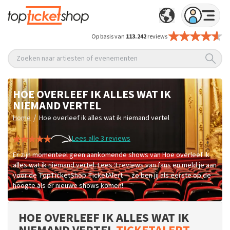
Op basis van
113.242
reviews
Zoeken naar artiesten of evenementen
HOE OVERLEEF IK ALLES WAT IK
NIEMAND VERTEL
/
Home
Hoe overleef ik alles wat ik niemand vertel
Lees alle 3 reviews
Er zijn momenteel geen aankomende shows van Hoe overleef ik
alles wat ik niemand vertel. Lees 3 reviews van fans en meld je aan
voor de TopTicketShop TicketAlert — zo ben jij als eerste op de
hoogte als er nieuwe shows komen!
HOE OVERLEEF IK ALLES WAT IK