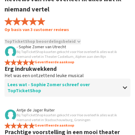
niemand vertel
Op basis van 3 customer reviews
TopTicketShop beoordelingsbeleid
- Sophie Zomer
van
Utrecht
Bij TopTicketShop kaarten gekocht voor Hoe overleef ik alles wat ik
TopTicketShop verzamelt reviews van echte klanten. Het is
niemand vertel in Theater Castellum, Alphen aan den Rijn
niet mogelijk om een review achter te laten als je geen
Geverifieerde aankoop
tickets hebt aangeschaft bij TopTicketShop. Reviews met
Erg indrukwekkend
grof taalgebruik en/of onwaarheden worden niet geplaatst.
Het was een ontzettend leuke musical
Het kan enkele weken duren voordat een review wordt
geplaatst.
Lees wat - Sophie Zomer schreef over
TopTicketShop
Beoordeling van - Sophie Zomer over
TopTicketShop
Antje de Jager Ruiter
Bij TopTicketShop kaarten gekocht voor Hoe overleef ik alles wat ik
Te duur
niemand vertel in Stadsschouwburg, Groningen
Geverifieerde aankoop
Prachtige voorstelling in een mooi theater
Reactie van TopTicketShop