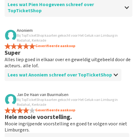
Lees wat Pien Hoogeveen schreef over
TopTicketShop
Beoordeling van Pien Hoogeveen over
TopTicketShop
Anoniem
Bij TopTicketShop kaarten gekocht voor Het Geluk van Limburg in
Prima
Rodahal, Kerkrade
Uitstekend
Geverifieerde aankoop
Super
Alles liep goed in elkaar over en geweldig uitgebeeld door de
acteurs.. alle lof..
Lees wat Anoniem schreef over TopTicketShop
Beoordeling van Anoniem over
TopTicketShop
Jan De Haan
van
Buurmalsen
Bij TopTicketShop kaarten gekocht voor Het Geluk van Limburg in
Aalles was duidelijk
Rodahal, Kerkrade
Geverifieerde aankoop
Hele mooie voorstelling.
Mooie ingrijpende voorstelling en goed te volgen voor niet
Limburgers.