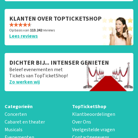
KLANTEN OVER TOPTICKETSHOP
Op basis van
113.242
reviews
Lees reviews
DICHTER BIJ... INTENSER GENIETEN
Beleef evenementen met
Tickets van TopTicketShop!
Zo werken wij
Categorieën
TopTicketShop
Concerten
Klantbeoordelingen
Cabaret en theater
Over Ons
Musicals
Veelgestelde vragen
Evenementen
Contactgegevens