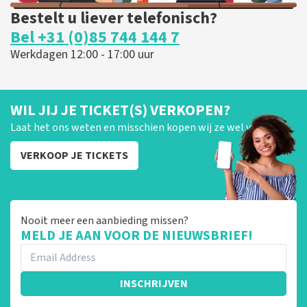
Bestelt u liever telefonisch?
Bel +31 (0)85 744 144 7
Werkdagen 12:00 - 17:00 uur
WIL JIJ JE TICKET(S) VERKOPEN?
Laat het ons weten en misschien kopen wij ze wel van je!
VERKOOP JE TICKETS
Nooit meer een aanbieding missen?
MELD JE AAN VOOR DE NIEUWSBRIEF!
INSCHRIJVEN