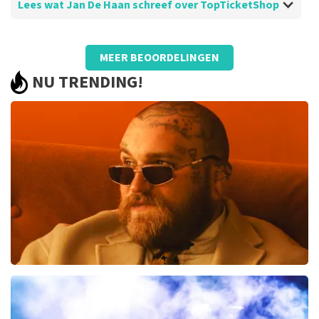
Lees wat Jan De Haan schreef over TopTicketShop
Beoordeling van Jan De Haan over
TopTicketShop
MEER BEOORDELINGEN
Goed geregeld
NU TRENDING!
Teddy Swims
367
laatste 30 minuten