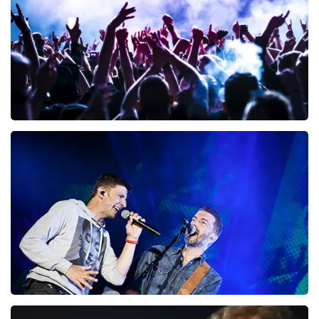
BESTEL NU
Megadeth
151
laatste 30 minuten
BESTEL NU
Clouseau