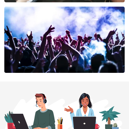
Editors
53
laatste 30 minuten
BESTEL NU
milk inc
51
laatste 30 minuten
BESTEL NU