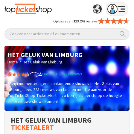
Op basis van
113.242
reviews
Zoeken naar artiesten of evenementen
HET GELUK VAN LIMBURG
/
Home
Het Geluk van Limburg
Lees alle 225+ reviews
Er zijn momenteel geen aankomende shows van Het Geluk van
Limburg. Lees 225 reviews van fans en meld je aan voor de
TopTicketShop TicketAlert — zo ben jij als eerste op de hoogte
als er nieuwe shows komen!
HET GELUK VAN LIMBURG
TICKETALERT