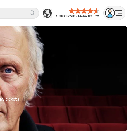
Op basis van
113.182
reviews
w tickets!