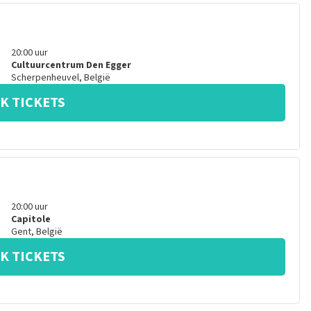
20:00
uur
Cultuurcentrum Den Egger
Scherpenheuvel
,
België
K TICKETS
20:00
uur
Capitole
Gent
,
België
K TICKETS