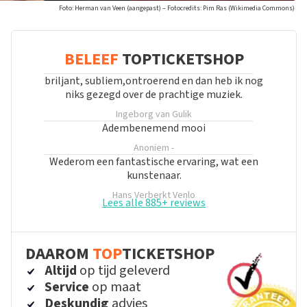
Foto: Herman van Veen (aangepast) – Fotocredits: Pim Ras (Wikimedia Commons)
BELEEF
TOPTICKETSHOP
briljant, subliem,ontroerend en dan heb ik nog
niks gezegd over de prachtige muziek.
Ingeborg van Gulik
Adembenemend mooi
Anoniem
-
Wederom een fantastische ervaring, wat een
kunstenaar.
Hans Verberkt
Venlo
Lees alle 885+ reviews
DAAROM
TOP
TICKETSHOP
Altijd
op tijd geleverd
Service
op maat
Deskundig
advies