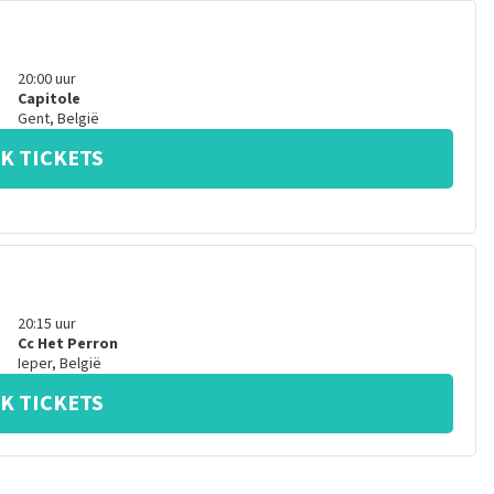
20:00
uur
Capitole
Gent
,
België
K TICKETS
20:15
uur
Cc Het Perron
Ieper
,
België
K TICKETS