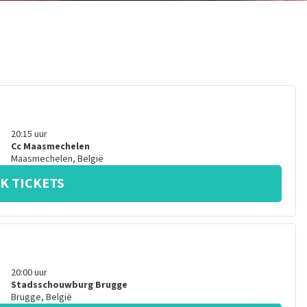
20:15
uur
Cc Maasmechelen
Maasmechelen
,
België
K TICKETS
20:00
uur
Stadsschouwburg Brugge
Brugge
,
België