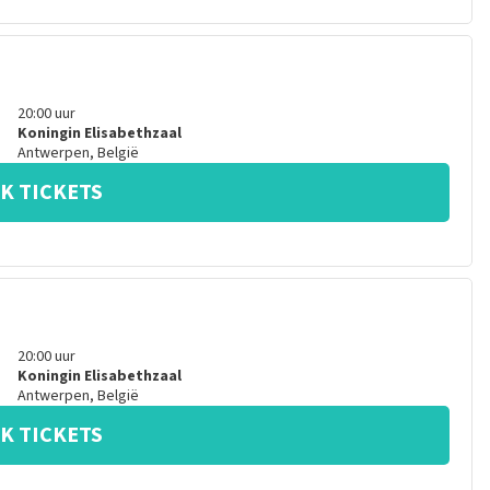
20:00
uur
Koningin Elisabethzaal
Antwerpen
,
België
K TICKETS
20:00
uur
Koningin Elisabethzaal
Antwerpen
,
België
K TICKETS