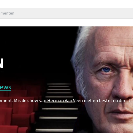
nementen
N
iews
ent. Mis de show van Herman Van Veen niet en bestel nu direct u