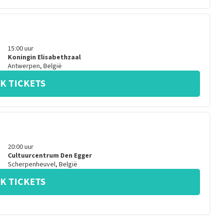
15:00
uur
Koningin Elisabethzaal
Antwerpen
,
België
K TICKETS
20:00
uur
Cultuurcentrum Den Egger
Scherpenheuvel
,
België
K TICKETS