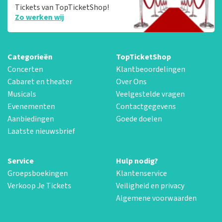
Tickets van TopTicketShop!
Zo werken wij
Categorieën
TopTicketShop
Concerten
Klantbeoordelingen
Cabaret en theater
Over Ons
Musicals
Veelgestelde vragen
Evenementen
Contactgegevens
Aanbiedingen
Goede doelen
Laatste nieuwsbrief
Service
Hulp nodig?
Groepsboekingen
Klantenservice
Verkoop Je Tickets
Veiligheid en privacy
Algemene voorwaarden