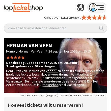
Op basis van
113.242
reviews
Zoeken naar artiesten of evenementen
HERMAN VAN VEEN
/
/
Home
Herman Van Veen
24 september 2026 om 20:15
donderdag
,
24 september 2026 om 20:15
uur
|
Stadsgehoorzaal
Vlaardingen
Bent u fan van Herman Van Veen? Dan heeft u geluk! Topticketshop
heeft nog tickets beschikbaar voor Herman Van Veen op 24
september 2026 om 20:15 uur op locatie Stadsgehoorzaal
Vlaardingen. De nominale waarde van deze tickets is
€45,-
. Het
eerste verkooppunt is Stadsgehoorzaal Vlaardingen.
Foto: Herman van Veen (aangepast) – Fotocredits: Pim Ras (Wikimedia Commons)
Hoeveel tickets wilt u reserveren?