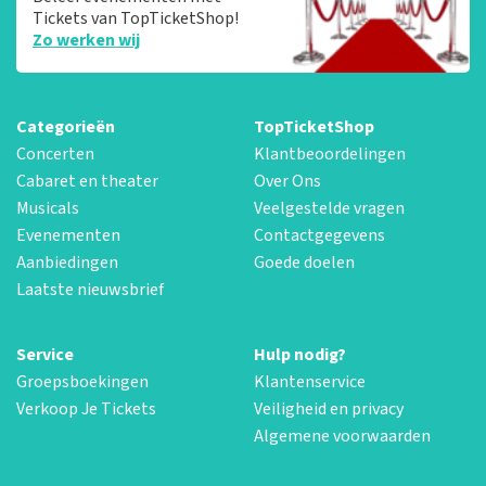
Tickets van TopTicketShop!
Zo werken wij
Categorieën
TopTicketShop
Concerten
Klantbeoordelingen
Cabaret en theater
Over Ons
Musicals
Veelgestelde vragen
Evenementen
Contactgegevens
Aanbiedingen
Goede doelen
Laatste nieuwsbrief
Service
Hulp nodig?
Groepsboekingen
Klantenservice
Verkoop Je Tickets
Veiligheid en privacy
Algemene voorwaarden