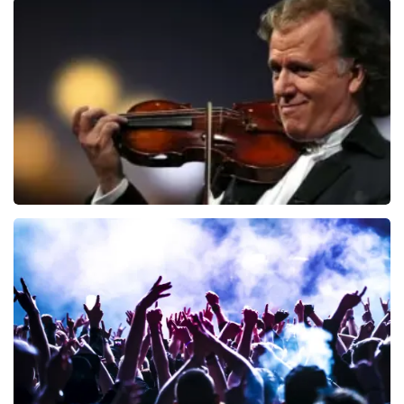
Editors
70
laatste 30 minuten
BESTEL NU
Andre Rieu
64
laatste 30 minuten
BESTEL NU