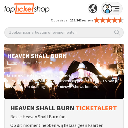
Op basis van
113.242
reviews
Zoeken naar artiesten of evenementen
HEAVEN SHALL BURN
/
Home
Heaven Shall Burn
Er zijn momenteel geen aankomende shows van Heaven Shall
Burn. Meld je aan voor de TopTicketShop TicketAlert — zo ben jij
als eerste op de hoogte als er nieuwe shows komen!
HEAVEN SHALL BURN
TICKETALERT
Beste Heaven Shall Burn fan,
Op dit moment hebben wij helaas geen kaarten