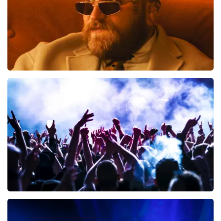
Teddy Swims
300
laatste 30 minuten
BESTEL NU
Megadeth
98
laatste 30 minuten