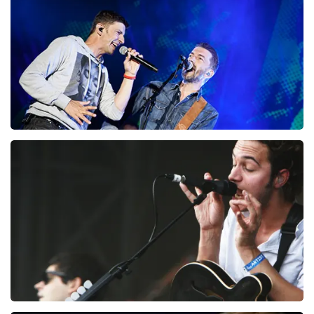
BESTEL NU
Clouseau
72
laatste 30 minuten
BESTEL NU