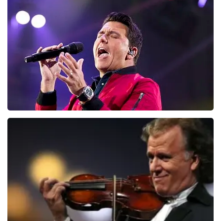
Editors
133
laatste 30 minuten
BESTEL NU
Jan Smit
100
laatste 30 minuten
BESTEL NU