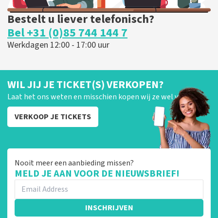
Bestelt u liever telefonisch?
Bel +31 (0)85 744 144 7
Werkdagen 12:00 - 17:00 uur
WIL JIJ JE TICKET(S) VERKOPEN?
Laat het ons weten en misschien kopen wij ze wel van je!
VERKOOP JE TICKETS
Nooit meer een aanbieding missen?
MELD JE AAN VOOR DE NIEUWSBRIEF!
INSCHRIJVEN