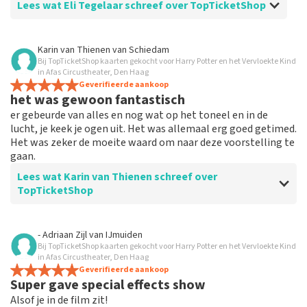
Lees wat Eli Tegelaar schreef over TopTicketShop
Beoordeling van Eli Tegelaar over
TopTicketShop
Karin van Thienen
van
Schiedam
Bij TopTicketShop kaarten gekocht voor Harry Potter en het Vervloekte Kind
Alles werkt
in Afas Circustheater, Den Haag
Alles werkte naar behoren.
Geverifieerde aankoop
het was gewoon fantastisch
er gebeurde van alles en nog wat op het toneel en in de
lucht, je keek je ogen uit. Het was allemaal erg goed getimed.
Het was zeker de moeite waard om naar deze voorstelling te
gaan.
Lees wat Karin van Thienen schreef over
TopTicketShop
Beoordeling van Karin van Thienen over
TopTicketShop
- Adriaan Zijl
van
IJmuiden
Bij TopTicketShop kaarten gekocht voor Harry Potter en het Vervloekte Kind
het verliep zeer soepel
in Afas Circustheater, Den Haag
de tickets waren makkelijk te boeken
Geverifieerde aankoop
Super gave special effects show
Alsof je in de film zit!