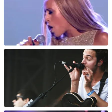
BESTEL NU
Glennis Grace
168
laatste 30 minuten
BESTEL NU