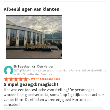
TopTicketShop verzamelt reviews van echte klanten. Het is
niet mogelijk om een review achter te laten als je geen
Afbeeldingen van klanten
tickets hebt aangeschaft bij TopTicketShop. Reviews met
grof taalgebruik en/of onwaarheden worden niet geplaatst.
Het kan enkele weken duren voordat een review wordt
geplaatst.
Alle afbeeldingen van klanten
Eli Tegelaar
van
Den Helder
bekijken
Bij TopTicketShop kaarten gekocht voor Harry Potter en het Vervloekte Kind
in Afas Circustheater, Den Haag
Geverifieerde aankoop
Simpel gezegd: magisch!
Het was een fantastische voorstelling! De personages
worden heel goed vertolkt, soms 1 op 1 gelijk aan de acteurs
van de films. De effecten waren erg goed. Kortom een
aanrader!