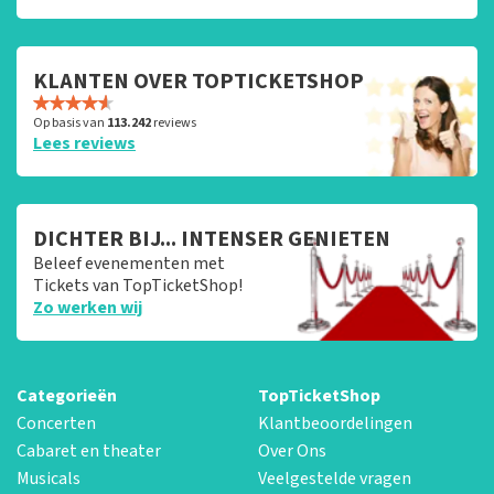
KLANTEN OVER TOPTICKETSHOP
Op basis van
113.242
reviews
Lees reviews
DICHTER BIJ... INTENSER GENIETEN
Beleef evenementen met
Tickets van TopTicketShop!
Zo werken wij
Categorieën
TopTicketShop
Concerten
Klantbeoordelingen
Cabaret en theater
Over Ons
Musicals
Veelgestelde vragen