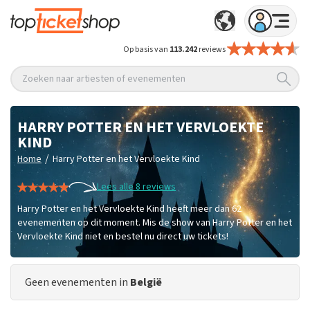
Op basis van
113.242
reviews
Zoeken naar artiesten of evenementen
HARRY POTTER EN HET VERVLOEKTE
KIND
/
Home
Harry Potter en het Vervloekte Kind
Lees alle 8 reviews
Harry Potter en het Vervloekte Kind heeft meer dan 62
evenementen op dit moment. Mis de show van Harry Potter en het
Vervloekte Kind niet en bestel nu direct uw tickets!
Geen evenementen in
België