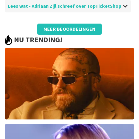
Lees wat - Adriaan Zijl schreef over TopTicketShop
Beoordeling van - Adriaan Zijl over
TopTicketShop
MEER BEOORDELINGEN
Lekker makkelijk en goed
NU TRENDING!
Teddy Swims
291
laatste 30 minuten