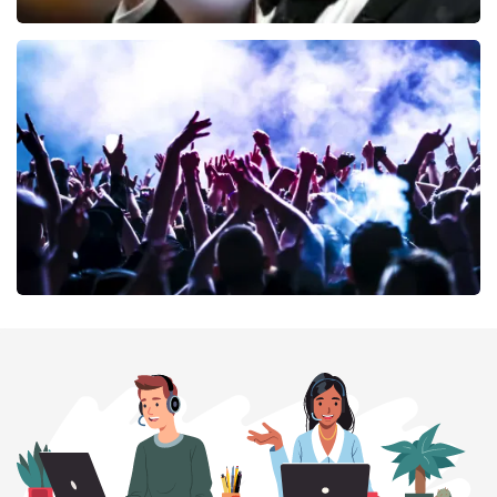
Andre Rieu
71
laatste 30 minuten
BESTEL NU
milk inc
71
laatste 30 minuten
BESTEL NU