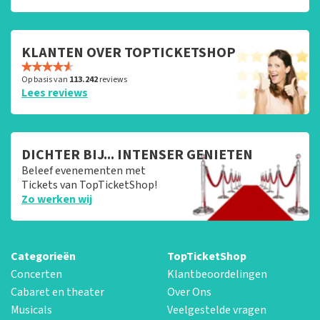
KLANTEN OVER TOPTICKETSHOP
Op basis van
113.242
reviews
Lees reviews
DICHTER BIJ... INTENSER GENIETEN
Beleef evenementen met
Tickets van TopTicketShop!
Zo werken wij
Categorieën
TopTicketShop
Concerten
Klantbeoordelingen
Cabaret en theater
Over Ons
Musicals
Veelgestelde vragen