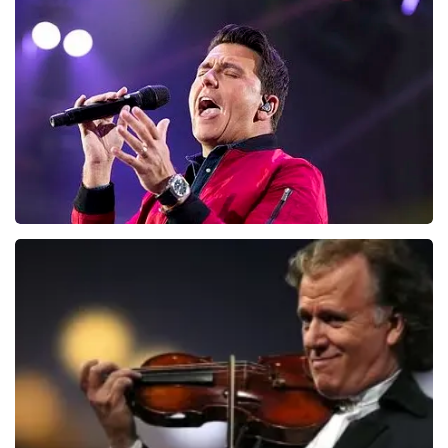
Editors
133
laatste 30 minuten
BESTEL NU
Jan Smit
100
laatste 30 minuten
BESTEL NU