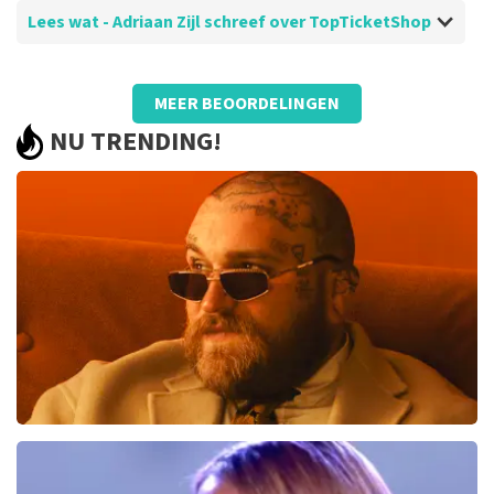
Lees wat - Adriaan Zijl schreef over TopTicketShop
Beoordeling van - Adriaan Zijl over
TopTicketShop
MEER BEOORDELINGEN
Lekker makkelijk en goed
NU TRENDING!
Teddy Swims
291
laatste 30 minuten