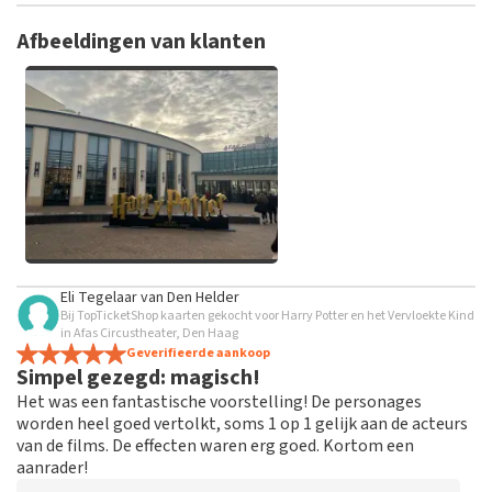
TopTicketShop verzamelt reviews van echte klanten. Het is
niet mogelijk om een review achter te laten als je geen
Afbeeldingen van klanten
tickets hebt aangeschaft bij TopTicketShop. Reviews met
grof taalgebruik en/of onwaarheden worden niet geplaatst.
Het kan enkele weken duren voordat een review wordt
geplaatst.
Alle afbeeldingen van klanten
Eli Tegelaar
van
Den Helder
bekijken
Bij TopTicketShop kaarten gekocht voor Harry Potter en het Vervloekte Kind
in Afas Circustheater, Den Haag
Geverifieerde aankoop
Simpel gezegd: magisch!
Het was een fantastische voorstelling! De personages
worden heel goed vertolkt, soms 1 op 1 gelijk aan de acteurs
van de films. De effecten waren erg goed. Kortom een
aanrader!