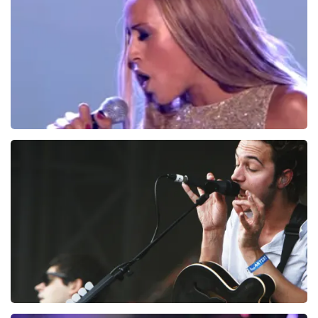
BESTEL NU
Glennis Grace
168
laatste 30 minuten
BESTEL NU