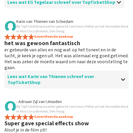
Lees wat Eli Tegelaar schreef over TopTicketShop
Beoordeling van Eli Tegelaar over
TopTicketShop
Karin van Thienen
van
Schiedam
Bij TopTicketShop kaarten gekocht voor Harry Potter en het Vervloekte Kind
Alles werkt
in Afas Circustheater, Den Haag
Alles werkte naar behoren.
Geverifieerde aankoop
het was gewoon fantastisch
er gebeurde van alles en nog wat op het toneel en in de
lucht, je keek je ogen uit. Het was allemaal erg goed getimed.
Het was zeker de moeite waard om naar deze voorstelling te
gaan.
Lees wat Karin van Thienen schreef over
TopTicketShop
Beoordeling van Karin van Thienen over
TopTicketShop
- Adriaan Zijl
van
IJmuiden
Bij TopTicketShop kaarten gekocht voor Harry Potter en het Vervloekte Kind
het verliep zeer soepel
in Afas Circustheater, Den Haag
de tickets waren makkelijk te boeken
Geverifieerde aankoop
Super gave special effects show
Alsof je in de film zit!