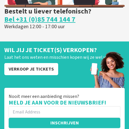
Bestelt u liever telefonisch?
Bel +31 (0)85 744 144 7
Werkdagen 12:00 - 17:00 uur
WIL JIJ JE TICKET(S) VERKOPEN?
Laat het ons weten en misschien kopen wij ze wel van je!
VERKOOP JE TICKETS
Nooit meer een aanbieding missen?
MELD JE AAN VOOR DE NIEUWSBRIEF!
INSCHRIJVEN