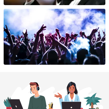
Andre Rieu
71
laatste 30 minuten
BESTEL NU
milk inc
71
laatste 30 minuten
BESTEL NU