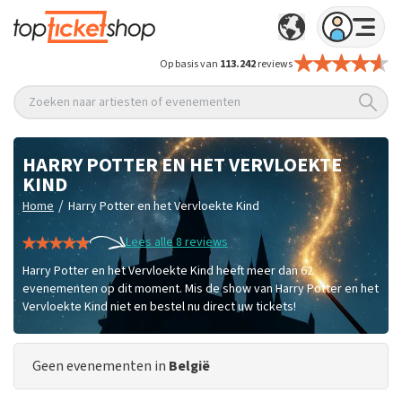
Op basis van
113.242
reviews
Zoeken naar artiesten of evenementen
HARRY POTTER EN HET VERVLOEKTE
KIND
/
Home
Harry Potter en het Vervloekte Kind
Lees alle 8 reviews
Harry Potter en het Vervloekte Kind heeft meer dan 62
evenementen op dit moment. Mis de show van Harry Potter en het
Vervloekte Kind niet en bestel nu direct uw tickets!
Geen evenementen in
België