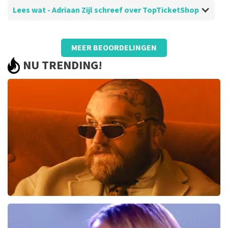
Lees wat - Adriaan Zijl schreef over TopTicketShop
Beoordeling van - Adriaan Zijl over
TopTicketShop
MEER BEOORDELINGEN
Lekker makkelijk en goed
NU TRENDING!
Teddy Swims
291
laatste 30 minuten