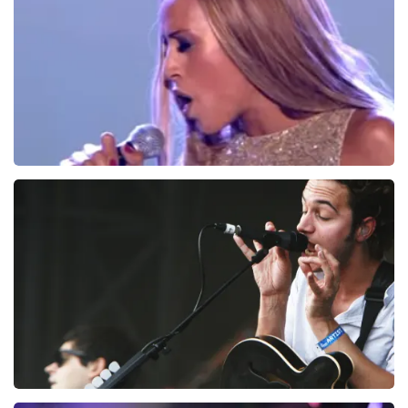
BESTEL NU
Glennis Grace
168
laatste 30 minuten
BESTEL NU