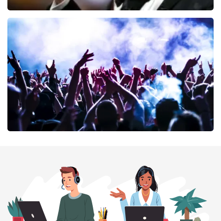
Andre Rieu
71
laatste 30 minuten
BESTEL NU
milk inc
71
laatste 30 minuten
BESTEL NU