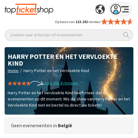
Op basis van
113.242
reviews
Zoeken naar artiesten of evenementen
HARRY POTTER EN HET VERVLOEKTE
KIND
/
Home
Harry Potter en het Vervloekte Kind
Lees alle 8 reviews
Harry Potter en het Vervloekte Kind heeft meer dan 62
evenementen op dit moment. Mis de show van Harry Potter en het
Vervloekte Kind niet en bestel nu direct uw tickets!
Geen evenementen in
België