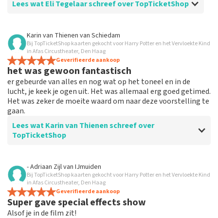
Lees wat Eli Tegelaar schreef over TopTicketShop
Beoordeling van Eli Tegelaar over
TopTicketShop
Karin van Thienen
van
Schiedam
Bij TopTicketShop kaarten gekocht voor Harry Potter en het Vervloekte Kind
Alles werkt
in Afas Circustheater, Den Haag
Alles werkte naar behoren.
Geverifieerde aankoop
het was gewoon fantastisch
er gebeurde van alles en nog wat op het toneel en in de
lucht, je keek je ogen uit. Het was allemaal erg goed getimed.
Het was zeker de moeite waard om naar deze voorstelling te
gaan.
Lees wat Karin van Thienen schreef over
TopTicketShop
Beoordeling van Karin van Thienen over
TopTicketShop
- Adriaan Zijl
van
IJmuiden
Bij TopTicketShop kaarten gekocht voor Harry Potter en het Vervloekte Kind
het verliep zeer soepel
in Afas Circustheater, Den Haag
de tickets waren makkelijk te boeken
Geverifieerde aankoop
Super gave special effects show
Alsof je in de film zit!