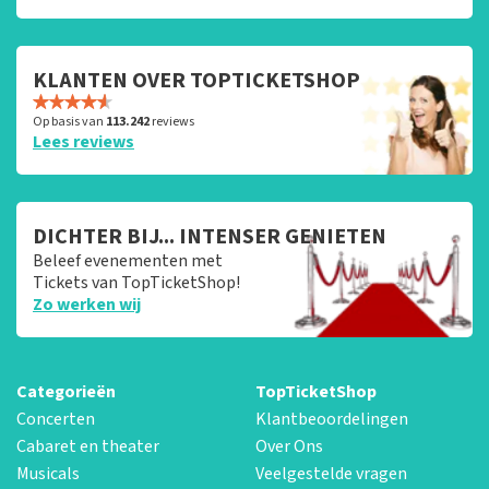
KLANTEN OVER TOPTICKETSHOP
Op basis van
113.242
reviews
Lees reviews
DICHTER BIJ... INTENSER GENIETEN
Beleef evenementen met
Tickets van TopTicketShop!
Zo werken wij
Categorieën
TopTicketShop
Concerten
Klantbeoordelingen
Cabaret en theater
Over Ons
Musicals
Veelgestelde vragen