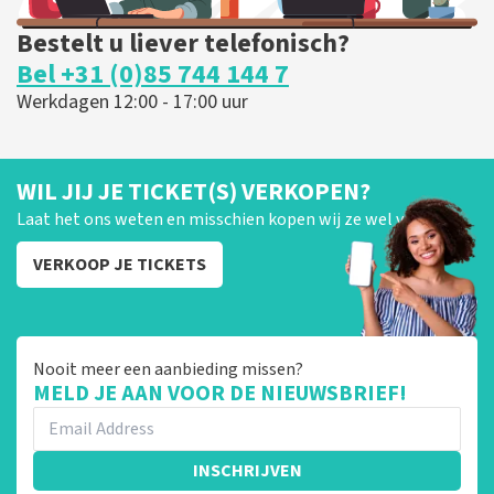
Bestelt u liever telefonisch?
Bel +31 (0)85 744 144 7
Werkdagen 12:00 - 17:00 uur
WIL JIJ JE TICKET(S) VERKOPEN?
Laat het ons weten en misschien kopen wij ze wel van je!
VERKOOP JE TICKETS
Nooit meer een aanbieding missen?
MELD JE AAN VOOR DE NIEUWSBRIEF!
INSCHRIJVEN