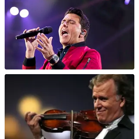
Editors
133
laatste 30 minuten
BESTEL NU
Jan Smit
100
laatste 30 minuten
BESTEL NU