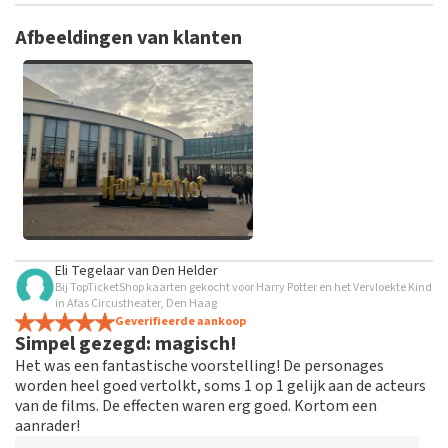
TopTicketShop verzamelt reviews van echte klanten. Het is
niet mogelijk om een review achter te laten als je geen
Afbeeldingen van klanten
tickets hebt aangeschaft bij TopTicketShop. Reviews met
grof taalgebruik en/of onwaarheden worden niet geplaatst.
Het kan enkele weken duren voordat een review wordt
geplaatst.
Alle afbeeldingen van klanten
Eli Tegelaar
van
Den Helder
bekijken
Bij TopTicketShop kaarten gekocht voor Harry Potter en het Vervloekte Kind
in Afas Circustheater, Den Haag
Geverifieerde aankoop
Simpel gezegd: magisch!
Het was een fantastische voorstelling! De personages
worden heel goed vertolkt, soms 1 op 1 gelijk aan de acteurs
van de films. De effecten waren erg goed. Kortom een
aanrader!