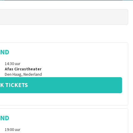
IND
14:30
uur
Afas Circustheater
Den Haag
,
Nederland
K TICKETS
IND
19:00
uur