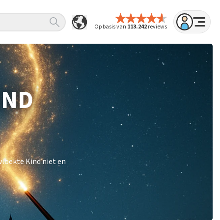
Op basis van
113.242
reviews
IND
loekte Kind niet en