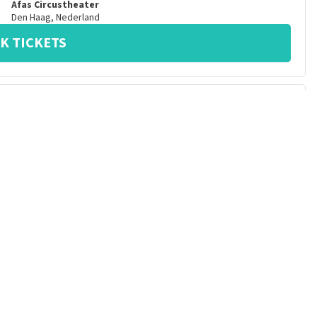
Afas Circustheater
Den Haag
,
Nederland
K TICKETS
IND
19:00
uur
Afas Circustheater
Den Haag
,
Nederland
K TICKETS
IND
13:30
uur
Afas Circustheater
Den Haag
,
Nederland