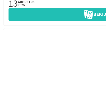
13
AUGUSTUS
2026
BEKIJ
HARRY POTTER EN HET VERVLOEKTE K
(10)
VRIJDAG
14
AUGUSTUS
2026
BEKIJ
HARRY POTTER EN HET VERVLOEKTE K
(10)
ZATERDAG
15
AUGUSTUS
2026