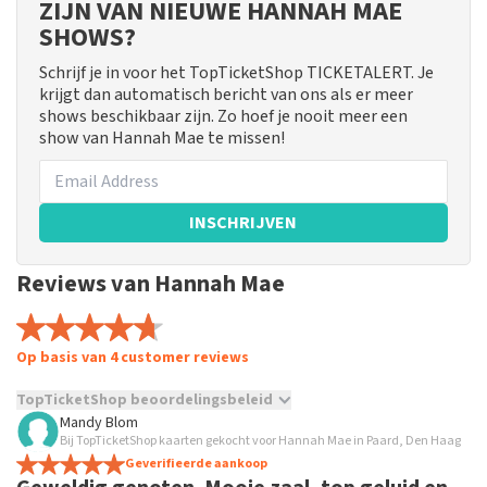
ZIJN VAN NIEUWE HANNAH MAE
SHOWS?
Schrijf je in voor het TopTicketShop TICKETALERT. Je
krijgt dan automatisch bericht van ons als er meer
shows beschikbaar zijn. Zo hoef je nooit meer een
show van Hannah Mae te missen!
INSCHRIJVEN
Reviews van Hannah Mae
Op basis van 4 customer reviews
TopTicketShop beoordelingsbeleid
Mandy Blom
TopTicketShop verzamelt reviews van echte klanten. Het is
Bij TopTicketShop kaarten gekocht voor Hannah Mae in Paard, Den Haag
niet mogelijk om een review achter te laten als je geen
Geverifieerde aankoop
tickets hebt aangeschaft bij TopTicketShop. Reviews met