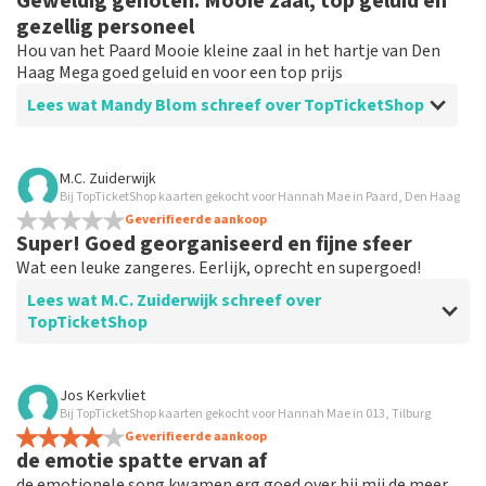
Geweldig genoten. Mooie zaal, top geluid en
grof taalgebruik en/of onwaarheden worden niet geplaatst.
gezellig personeel
Het kan enkele weken duren voordat een review wordt
Hou van het Paard Mooie kleine zaal in het hartje van Den
geplaatst.
Haag Mega goed geluid en voor een top prijs
Lees wat Mandy Blom schreef over TopTicketShop
Beoordeling van Mandy Blom over
TopTicketShop
M.C. Zuiderwijk
Bij TopTicketShop kaarten gekocht voor Hannah Mae in Paard, Den Haag
Prima
Geverifieerde aankoop
Duidelijke mailtjes en kaartjes op tijd binnen
Super! Goed georganiseerd en fijne sfeer
Wat een leuke zangeres. Eerlijk, oprecht en supergoed!
Lees wat M.C. Zuiderwijk schreef over
TopTicketShop
Beoordeling van M.C. Zuiderwijk over
TopTicketShop
Jos Kerkvliet
Bij TopTicketShop kaarten gekocht voor Hannah Mae in 013, Tilburg
Geverifieerde aankoop
de emotie spatte ervan af
de emotionele song kwamen erg goed over bij mij de meer