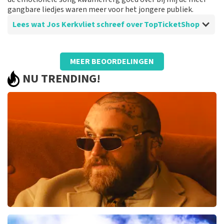
gangbare liedjes waren meer voor het jongere publiek.
Lees wat Jos Kerkvliet schreef over TopTicketShop
Beoordeling van Jos Kerkvliet over
TopTicketShop
MEER BEOORDELINGEN
perfect geregeld
NU TRENDING!
Teddy Swims