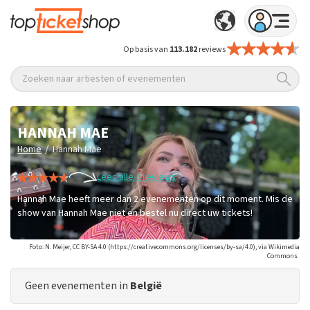
Op basis van
113.182
reviews
Zoeken naar artiesten of evenementen
HANNAH MAE
/
Home
Hannah Mae
Lees alle 4 reviews
Hannah Mae heeft meer dan 2 evenementen op dit moment. Mis de
show van Hannah Mae niet en bestel nu direct uw tickets!
Foto: N. Meijer, CC BY-SA 4.0 (https://creativecommons.org/licenses/by-sa/4.0), via Wikimedia
Commons
Geen evenementen in
België