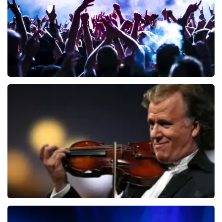
BESTEL NU
Megadeth
150
laatste 30 minuten
BESTEL NU
Andre Rieu