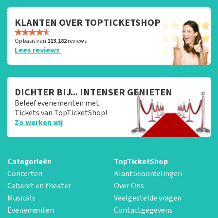
KLANTEN OVER TOPTICKETSHOP
Op basis van
113.182
reviews
Lees reviews
DICHTER BIJ... INTENSER GENIETEN
Beleef evenementen met
Tickets van TopTicketShop!
Zo werken wij
Categorieën
TopTicketShop
Concerten
Klantbeoordelingen
Cabaret en theater
Over Ons
Musicals
Veelgestelde vragen
Evenementen
Contactgegevens