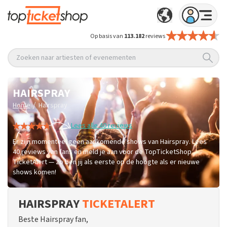
Op basis van
113.182
reviews
Zoeken naar artiesten of evenementen
HAIRSPRAY
/
Home
Hairspray
Lees alle 40 reviews
Er zijn momenteel geen aankomende shows van Hairspray. Lees
40 reviews van fans en meld je aan voor de TopTicketShop
TicketAlert — zo ben jij als eerste op de hoogte als er nieuwe
shows komen!
HAIRSPRAY
TICKETALERT
Beste Hairspray fan,