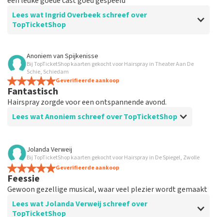
een leuke goede cast goed gespeeld
Lees wat Ingrid Overbeek schreef over
TopTicketShop
Beoordeling van Ingrid Overbeek over
TopTicketShop
Anoniem
van
Spijkenisse
Bij TopTicketShop kaarten gekocht voor Hairspray in Theater Aan De
Goed
Schie, Schiedam
Goed
Geverifieerde aankoop
Fantastisch
Hairspray zorgde voor een ontspannende avond.
Lees wat Anoniem schreef over TopTicketShop
Beoordeling van Anoniem over
TopTicketShop
Jolanda Verweij
Bij TopTicketShop kaarten gekocht voor Hairspray in De Spiegel, Zwolle
Tevreden
Geverifieerde aankoop
Feessie
Gewoon gezellige musical, waar veel plezier wordt gemaakt
Lees wat Jolanda Verweij schreef over
TopTicketShop