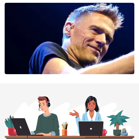
Cirque Du Soleil Ovo
56
laatste 30 minuten
BESTEL NU
Bryan Adams
52
laatste 30 minuten
BESTEL NU