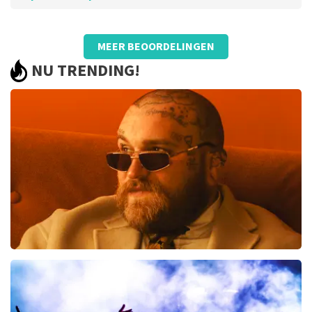
Beoordeling van Jolanda Verweij over
TopTicketShop
MEER BEOORDELINGEN
Goed
NU TRENDING!
Teddy Swims
425
laatste 30 minuten