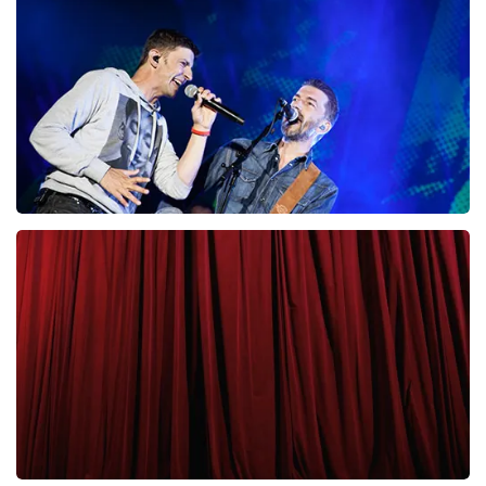
87
laatste 30 minuten
BESTEL NU
Clouseau
65
laatste 30 minuten
BESTEL NU