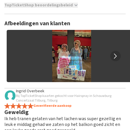
TopTicketShop beoordelingsbeleid
TopTicketShop verzamelt reviews van echte klanten. Het is
niet mogelijk om een review achter te laten als je geen
Afbeeldingen van klanten
tickets hebt aangeschaft bij TopTicketShop. Reviews met
grof taalgebruik en/of onwaarheden worden niet geplaatst.
Het kan enkele weken duren voordat een review wordt
geplaatst.
Ingrid Overbeek
Bij TopTicketShop kaarten gekocht voor Hairspray in Schouwburg
Concertzaal Tilburg, Tilburg
Geverifieerde aankoop
Geweldig
Ik heb tranen gelaten van het lachen was super gezellig en
leuk e middag gehad we zaten op het balkon goed zicht en