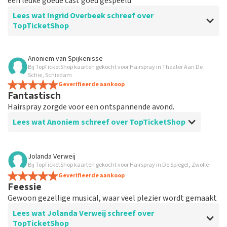
een leuke goede cast goed gespeeld
Lees wat Ingrid Overbeek schreef over
TopTicketShop
Beoordeling van Ingrid Overbeek over
TopTicketShop
Anoniem
van
Spijkenisse
Bij TopTicketShop kaarten gekocht voor Hairspray in Theater Aan De
Goed
Schie, Schiedam
Goed
Geverifieerde aankoop
Fantastisch
Hairspray zorgde voor een ontspannende avond.
Lees wat Anoniem schreef over TopTicketShop
Beoordeling van Anoniem over
TopTicketShop
Jolanda Verweij
Bij TopTicketShop kaarten gekocht voor Hairspray in De Spiegel, Zwolle
Tevreden
Geverifieerde aankoop
Feessie
Gewoon gezellige musical, waar veel plezier wordt gemaakt
Lees wat Jolanda Verweij schreef over
TopTicketShop