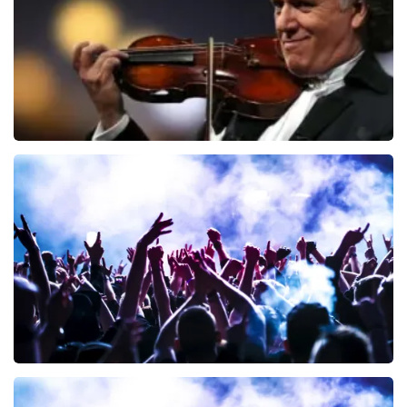
BESTEL NU
Andre Rieu
191
laatste 30 minuten
BESTEL NU
Megadeth