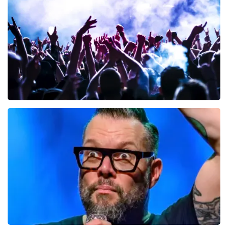
148
laatste 30 minuten
BESTEL NU
milk inc
61
laatste 30 minuten
BESTEL NU