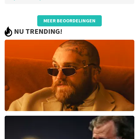
Beoordeling van Jolanda Verweij over
TopTicketShop
MEER BEOORDELINGEN
Goed
NU TRENDING!
Teddy Swims
535
laatste 30 minuten