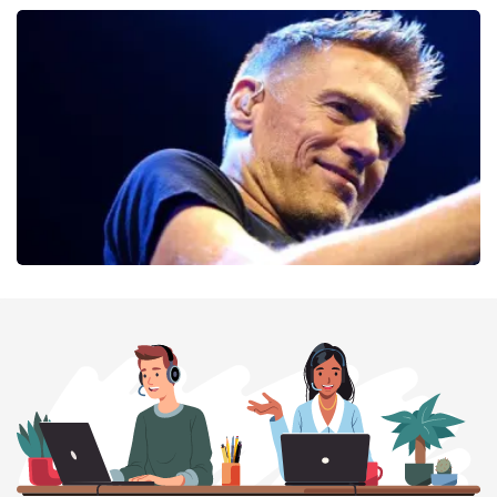
Alex Agnew
54
laatste 30 minuten
BESTEL NU
Bryan Adams
46
laatste 30 minuten
BESTEL NU