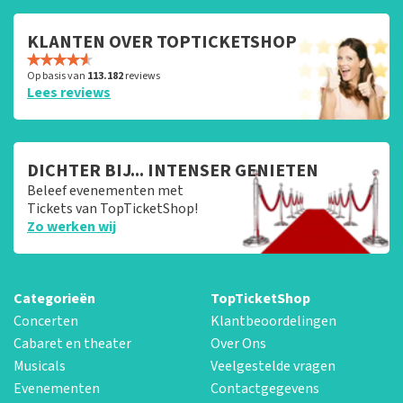
KLANTEN OVER TOPTICKETSHOP
Op basis van
113.182
reviews
Lees reviews
DICHTER BIJ... INTENSER GENIETEN
Beleef evenementen met
Tickets van TopTicketShop!
Zo werken wij
Categorieën
TopTicketShop
Concerten
Klantbeoordelingen
Cabaret en theater
Over Ons
Musicals
Veelgestelde vragen
Evenementen
Contactgegevens