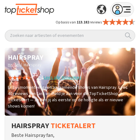
Op basis van
113.182
reviews
Zoeken naar artiesten of evenementen
HAIRSPRAY
/
Home
Hairspray
Lees alle 40 reviews
Er zijn momenteel geen aankomende shows van Hairspray. Lees
40 reviews van fans en meld je aan voor de TopTicketShop
TicketAlert — zo ben jij als eerste op de hoogte als er nieuwe
shows komen!
HAIRSPRAY
TICKETALERT
Beste Hairspray fan,