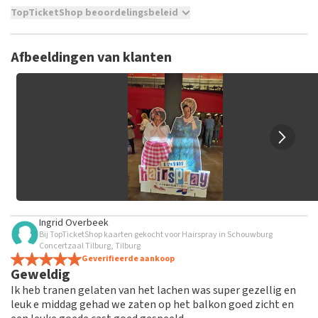
TopTicketShop beoordelingsbeleid
TopTicketShop verzamelt reviews van echte klanten. Het is
niet mogelijk om een review achter te laten als je geen
Afbeeldingen van klanten
tickets hebt aangeschaft bij TopTicketShop. Reviews met
grof taalgebruik en/of onwaarheden worden niet geplaatst.
Het kan enkele weken duren voordat een review wordt
geplaatst.
Ingrid Overbeek
Bij TopTicketShop kaarten gekocht voor Hairspray in Schouwburg
Concertzaal Tilburg, Tilburg
Geverifieerde aankoop
Geweldig
Ik heb tranen gelaten van het lachen was super gezellig en
leuk e middag gehad we zaten op het balkon goed zicht en