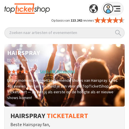
Op basis van
113.242
reviews
Zoeken naar artiesten of evenementen
HAIRSPRAY
/
Home
Hairspray
Lees alle 40 reviews
Er zijn momenteel geen aankomende shows van Hairspray. Lees
40 reviews van fans en meld je aan voor de TopTicketShop
TicketAlert — zo ben jij als eerste op de hoogte als er nieuwe
shows komen!
HAIRSPRAY
TICKETALERT
Beste Hairspray fan,