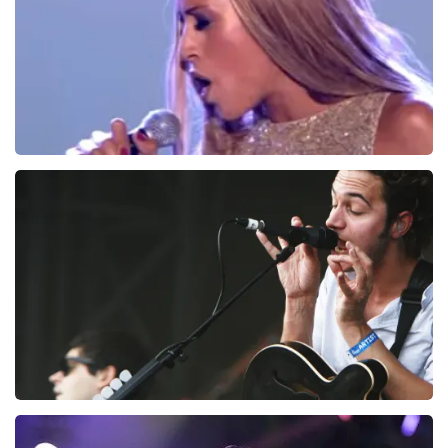
BESTEL NU
Glennis Grace
164
laatste 30 minuten
BESTEL NU
Editors