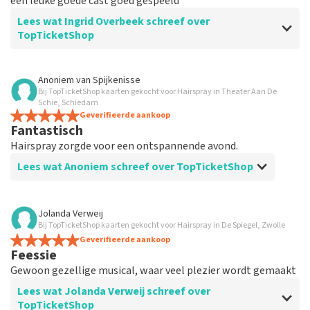
een leuke goede cast goed gespeeld
Lees wat Ingrid Overbeek schreef over
TopTicketShop
Beoordeling van Ingrid Overbeek over
TopTicketShop
Anoniem
van
Spijkenisse
Bij TopTicketShop kaarten gekocht voor Hairspray in Theater Aan De
Goed
Schie, Schiedam
Goed
Geverifieerde aankoop
Fantastisch
Hairspray zorgde voor een ontspannende avond.
Lees wat Anoniem schreef over TopTicketShop
Beoordeling van Anoniem over
TopTicketShop
Jolanda Verweij
Bij TopTicketShop kaarten gekocht voor Hairspray in De Spiegel, Zwolle
Tevreden
Geverifieerde aankoop
Feessie
Gewoon gezellige musical, waar veel plezier wordt gemaakt
Lees wat Jolanda Verweij schreef over
TopTicketShop