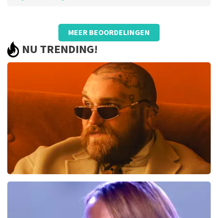
Beoordeling van Jolanda Verweij over
TopTicketShop
MEER BEOORDELINGEN
Goed
NU TRENDING!
Teddy Swims
286
laatste 30 minuten