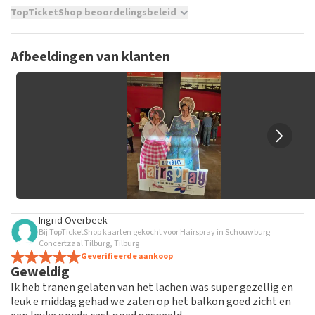
TopTicketShop beoordelingsbeleid
TopTicketShop verzamelt reviews van echte klanten. Het is
niet mogelijk om een review achter te laten als je geen
Afbeeldingen van klanten
tickets hebt aangeschaft bij TopTicketShop. Reviews met
grof taalgebruik en/of onwaarheden worden niet geplaatst.
Het kan enkele weken duren voordat een review wordt
geplaatst.
Ingrid Overbeek
Bij TopTicketShop kaarten gekocht voor Hairspray in Schouwburg
Concertzaal Tilburg, Tilburg
Geverifieerde aankoop
Geweldig
Ik heb tranen gelaten van het lachen was super gezellig en
leuk e middag gehad we zaten op het balkon goed zicht en