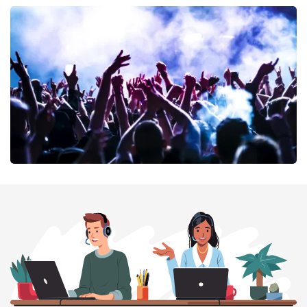
Andre Rieu
68
laatste 30 minuten
BESTEL NU
milk inc
68
laatste 30 minuten
BESTEL NU