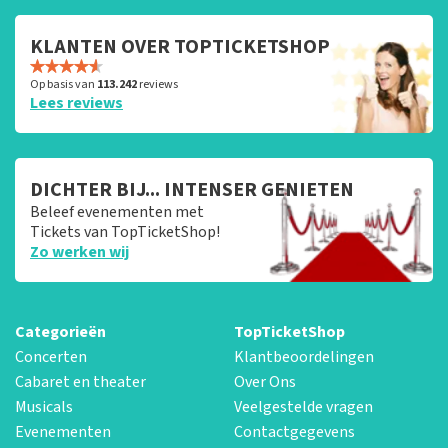
KLANTEN OVER TOPTICKETSHOP
Op basis van
113.242
reviews
Lees reviews
DICHTER BIJ... INTENSER GENIETEN
Beleef evenementen met
Tickets van TopTicketShop!
Zo werken wij
Categorieën
TopTicketShop
Concerten
Klantbeoordelingen
Cabaret en theater
Over Ons
Musicals
Veelgestelde vragen
Evenementen
Contactgegevens