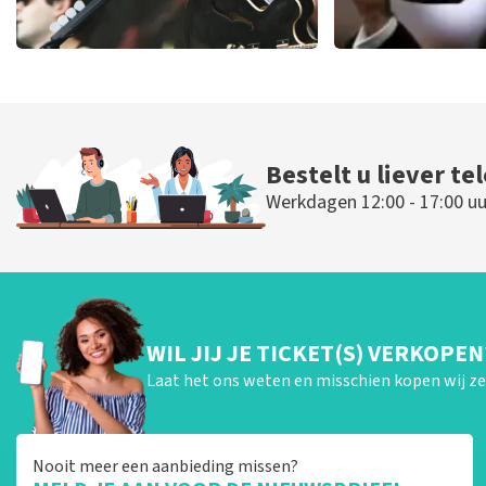
Editors
Andre Rie
73
laatste 30 minuten
69
laatste 30 
BESTEL NU
BESTEL NU
Bestelt u liever te
Werkdagen 12:00 - 17:00 uu
WIL JIJ JE TICKET(S) VERKOPEN
Laat het ons weten en misschien kopen wij ze 
Nooit meer een aanbieding missen?