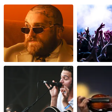
Teddy Swims
Megadet
314
laatste 30 minuten
99
laatste 30 
BESTEL NU
BESTEL NU