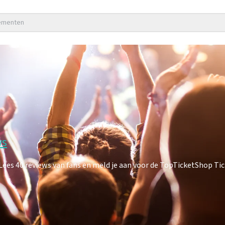
nementen
ws
es 40 reviews van fans en meld je aan voor de TopTicketShop Tick