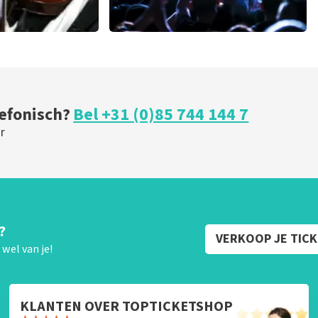
u
milk inc
minuten
59
laatste 30 minuten
BESTEL NU
lefonisch?
Bel +31 (0)85 744 144 7
r
?
VERKOOP JE TIC
wel van je!
KLANTEN OVER TOPTICKETSHOP