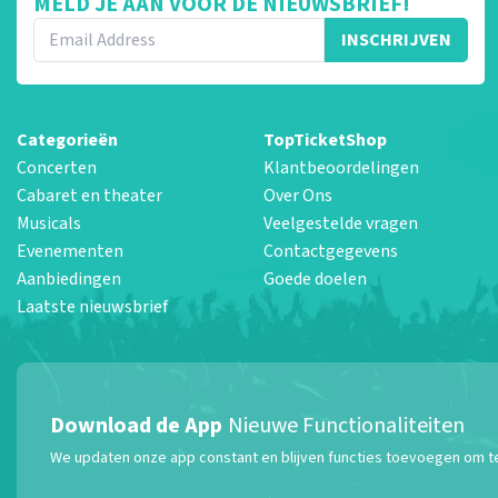
MELD JE AAN VOOR DE NIEUWSBRIEF!
INSCHRIJVEN
Categorieën
TopTicketShop
Concerten
Klantbeoordelingen
Cabaret en theater
Over Ons
Musicals
Veelgestelde vragen
Evenementen
Contactgegevens
Aanbiedingen
Goede doelen
Laatste nieuwsbrief
Download de App
Nieuwe Functionaliteiten
We updaten onze app constant en blijven functies toevoegen om te z