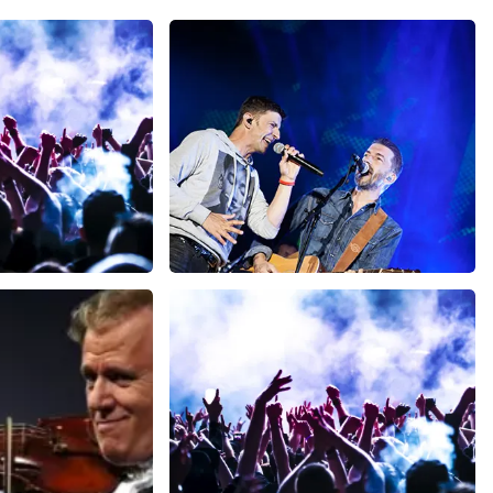
h
Clouseau
minuten
78
laatste 30 minuten
BESTEL NU