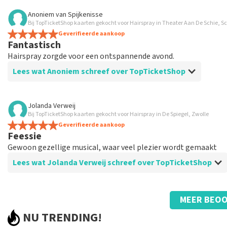
Beoordeling van Ingrid Overbeek over
TopTicketShop
Anoniem
van
Spijkenisse
Bij TopTicketShop kaarten gekocht voor Hairspray in Theater Aan De Schie, 
Goed
Geverifieerde aankoop
Goed
Fantastisch
Hairspray zorgde voor een ontspannende avond.
Lees wat Anoniem schreef over TopTicketShop
Beoordeling van Anoniem over
TopTicketShop
Jolanda Verweij
Bij TopTicketShop kaarten gekocht voor Hairspray in De Spiegel, Zwolle
Tevreden
Geverifieerde aankoop
Feessie
Gewoon gezellige musical, waar veel plezier wordt gemaakt
Lees wat Jolanda Verweij schreef over TopTicketShop
Beoordeling van Jolanda Verweij over
TopTicketShop
MEER BEOO
Goed
NU TRENDING!