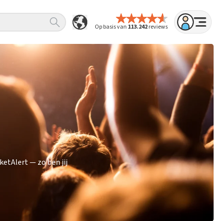
Op basis van
113.242
reviews
etAlert — zo ben jij