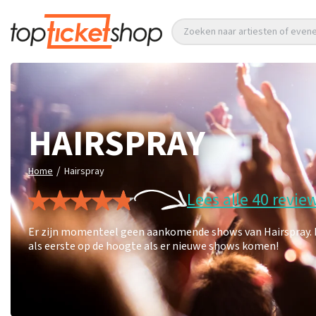
Zoeken naar artiesten of eve
HAIRSPRAY
/
Home
Hairspray
Lees alle 40 revie
Er zijn momenteel geen aankomende shows van Hairspray. Le
als eerste op de hoogte als er nieuwe shows komen!