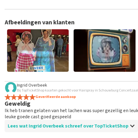
TopTicketShop verzamelt reviews van echte klanten. Het is niet
hebt aangeschaft bij TopTicketShop. Reviews met grof taalgeb
weken duren voordat een review wordt geplaatst.
Afbeeldingen van klanten
Ingrid Overbeek
Bij TopTicketShop kaarten gekocht voor Hairspray in Schouwburg Concertzaal 
Geverifieerde aankoop
Geweldig
Ik heb tranen gelaten van het lachen was super gezellig en le
leuke goede cast goed gespeeld
Lees wat Ingrid Overbeek schreef over TopTicketShop