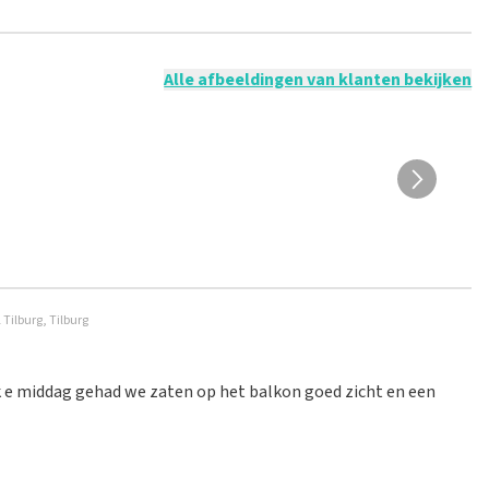
 mogelijk om een review achter te laten als je geen tickets
ruik en/of onwaarheden worden niet geplaatst. Het kan enkele
Alle afbeeldingen van klanten bekijken
Tilburg, Tilburg
uk e middag gehad we zaten op het balkon goed zicht en een