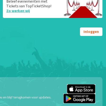
Beleef evenementen met
Tickets van TopTicketShop!
Zo werken wij
Inloggen
nu en blijf terugkomen voor updates.