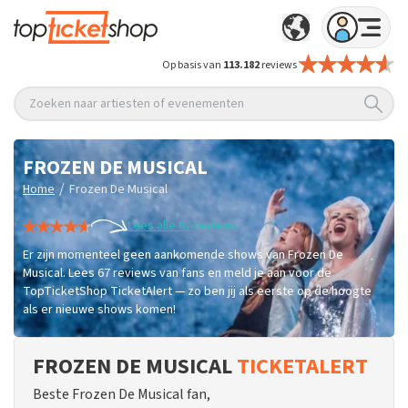
Op basis van
113.182
reviews
Zoeken naar artiesten of evenementen
FROZEN DE MUSICAL
/
Home
Frozen De Musical
Lees alle 67 reviews
Er zijn momenteel geen aankomende shows van Frozen De
Musical. Lees 67 reviews van fans en meld je aan voor de
TopTicketShop TicketAlert — zo ben jij als eerste op de hoogte
als er nieuwe shows komen!
FROZEN DE MUSICAL
TICKETALERT
Beste Frozen De Musical fan,