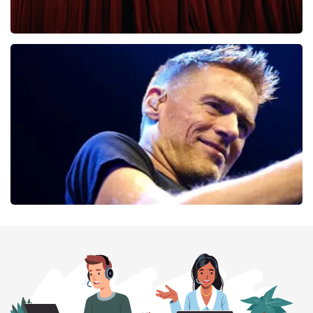
Cirque Du Soleil Ovo
56
laatste 30 minuten
BESTEL NU
Bryan Adams
52
laatste 30 minuten
BESTEL NU