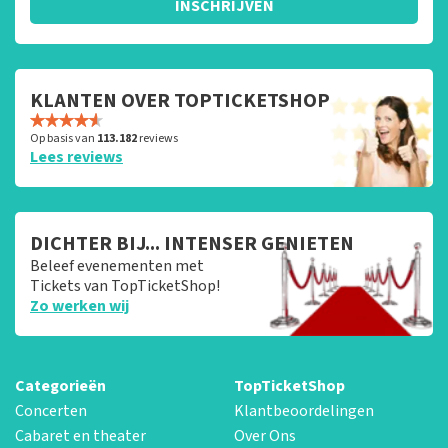
INSCHRIJVEN
KLANTEN OVER TOPTICKETSHOP
Op basis van
113.182
reviews
Lees reviews
DICHTER BIJ... INTENSER GENIETEN
Beleef evenementen met
Tickets van TopTicketShop!
Zo werken wij
Categorieën
TopTicketShop
Concerten
Klantbeoordelingen
Cabaret en theater
Over Ons