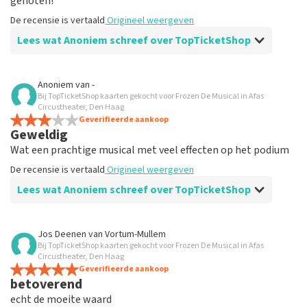
genoten!
De recensie is vertaald
Origineel weergeven
Lees wat Anoniem schreef over TopTicketShop
Beoordeling van Anoniem over
TopTicketShop
Anoniem
van
-
Bij TopTicketShop kaarten gekocht voor Frozen De Musical in Afas
Goed.
Circustheater, Den Haag
De recensie is vertaald
Geverifieerde aankoop
Origineel weergeven
Geweldig
Wat een prachtige musical met veel effecten op het podium
De recensie is vertaald
Origineel weergeven
Lees wat Anoniem schreef over TopTicketShop
Beoordeling van Anoniem over
TopTicketShop
Jos Deenen
van
Vortum-Mullem
Bij TopTicketShop kaarten gekocht voor Frozen De Musical in Afas
Goed
Circustheater, Den Haag
De recensie is vertaald
Geverifieerde aankoop
Origineel weergeven
betoverend
echt de moeite waard