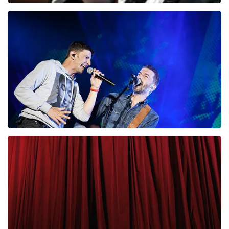
Andre Rieu
87
laatste 30 minuten
BESTEL NU
Clouseau
65
laatste 30 minuten
BESTEL NU