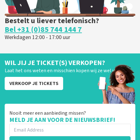
Bestelt u liever telefonisch?
Bel +31 (0)85 744 144 7
Werkdagen 12:00 - 17:00 uur
WIL JIJ JE TICKET(S) VERKOPEN?
Laat het ons weten en misschien kopen wij ze wel van je!
VERKOOP JE TICKETS
Nooit meer een aanbieding missen?
MELD JE AAN VOOR DE NIEUWSBRIEF!