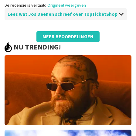
De recensie is vertaald
Origineel weergeven
Lees wat Jos Deenen schreef over TopTicketShop
Beoordeling van Jos Deenen over
TopTicketShop
MEER BEOORDELINGEN
er is altijd ruimte voor verbetering maar is
NU TRENDING!
bijna niet nodig
betrouwbaar snel goed
De recensie is vertaald
Origineel weergeven
Teddy Swims