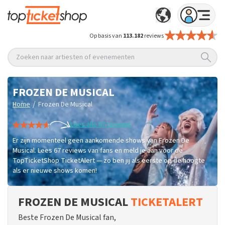
Op basis van
113.182
reviews
Zoeken naar artiesten of evenementen
FROZEN DE MUSICAL
/
Home
Frozen De Musical
Lees alle 67 reviews
Er zijn momenteel geen aankomende shows van Frozen De
Musical. Lees 67 reviews van fans en meld je aan voor de
TopTicketShop TicketAlert — zo ben jij als eerste op de hoogte
als er nieuwe shows komen!
FROZEN DE MUSICAL
TICKETALERT
Beste Frozen De Musical fan,