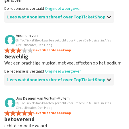
genoten!
De recensie is vertaald
Origineel weergeven
Lees wat Anoniem schreef over TopTicketShop
Beoordeling van Anoniem over
TopTicketShop
Anoniem
van
-
Bij TopTicketShop kaarten gekocht voor Frozen De Musical in Afas
Goed.
Circustheater, Den Haag
De recensie is vertaald
Geverifieerde aankoop
Origineel weergeven
Geweldig
Wat een prachtige musical met veel effecten op het podium
De recensie is vertaald
Origineel weergeven
Lees wat Anoniem schreef over TopTicketShop
Beoordeling van Anoniem over
TopTicketShop
Jos Deenen
van
Vortum-Mullem
Bij TopTicketShop kaarten gekocht voor Frozen De Musical in Afas
Goed
Circustheater, Den Haag
De recensie is vertaald
Geverifieerde aankoop
Origineel weergeven
betoverend
echt de moeite waard