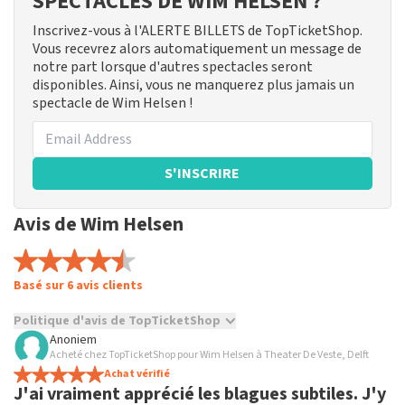
SPECTACLES DE WIM HELSEN ?
Inscrivez-vous à l'ALERTE BILLETS de TopTicketShop.
Vous recevrez alors automatiquement un message de
notre part lorsque d'autres spectacles seront
disponibles. Ainsi, vous ne manquerez plus jamais un
spectacle de Wim Helsen !
S'INSCRIRE
Avis de Wim Helsen
Basé sur 6 avis clients
Politique d'avis de TopTicketShop
Anoniem
TopTicketShop collecte des avis de vrais clients. Il n'est pas
Acheté chez TopTicketShop pour Wim Helsen à Theater De Veste, Delft
possible de donner un avis si vous n'avez pas acheté de billets
Achat vérifié
J'ai vraiment apprécié les blagues subtiles. J'y
chez TopTicketShop. Les avis avec un langage grossier et/ou