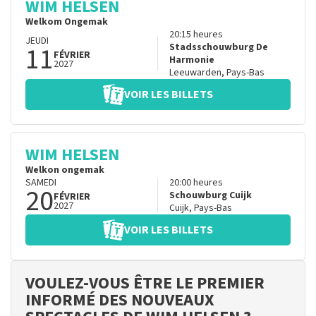
WIM HELSEN
Welkom Ongemak
20:15
heures
JEUDI
11
Stadsschouwburg De
FÉVRIER
Harmonie
2027
Leeuwarden
,
Pays-Bas
VOIR LES BILLETS
WIM HELSEN
Welkon ongemak
SAMEDI
20:00
heures
20
Schouwburg Cuijk
FÉVRIER
2027
Cuijk
,
Pays-Bas
VOIR LES BILLETS
VOULEZ-VOUS ÊTRE LE PREMIER
INFORMÉ DES NOUVEAUX