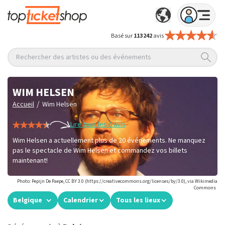
Basé sur
113 242
avis
Rechercher des artistes ou des événements
WIM HELSEN
/
Accueil
Wim Helsen
Lire tous les 6 avis
Wim Helsen a actuellement plus de 20 événements. Ne manquez
pas le spectacle de Wim Helsen et commandez vos billets
maintenant!
Photo: Pepijn De Paepe, CC BY 3.0 (https://creativecommons.org/licenses/by/3.0), via Wikimedia
Commons
Belgique
Calendrier
Tous les lieux