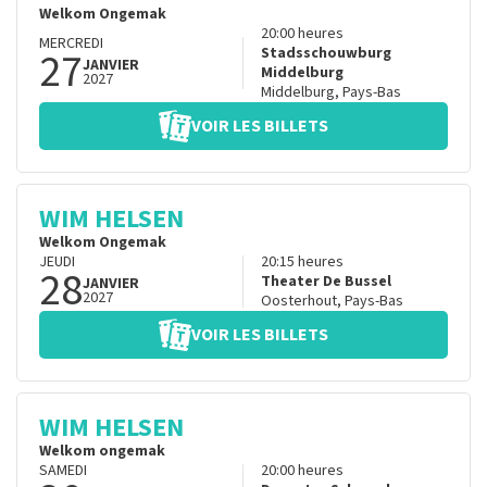
Welkom Ongemak
20:00
heures
MERCREDI
27
Stadsschouwburg
JANVIER
Middelburg
2027
Middelburg
,
Pays-Bas
VOIR LES BILLETS
WIM HELSEN
Welkom Ongemak
JEUDI
20:15
heures
28
Theater De Bussel
JANVIER
2027
Oosterhout
,
Pays-Bas
VOIR LES BILLETS
WIM HELSEN
Welkom ongemak
SAMEDI
20:00
heures