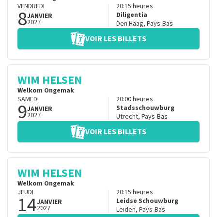
VENDREDI
20:15
heures
8
Diligentia
JANVIER
2027
Den Haag
,
Pays-Bas
VOIR LES BILLETS
WIM HELSEN
Welkom Ongemak
SAMEDI
20:00
heures
9
Stadsschouwburg
JANVIER
2027
Utrecht
,
Pays-Bas
VOIR LES BILLETS
WIM HELSEN
Welkom Ongemak
JEUDI
20:15
heures
14
Leidse Schouwburg
JANVIER
2027
Leiden
,
Pays-Bas