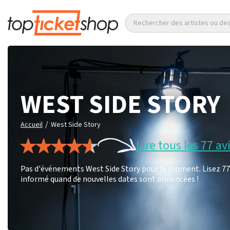
Rechercher des artistes ou d
WEST SIDE STORY
/
Accueil
West Side Story
Lire tous les 77 av
Pas d'événements West Side Story pour le moment. Lisez 77 
informé quand de nouvelles dates sont annoncées !