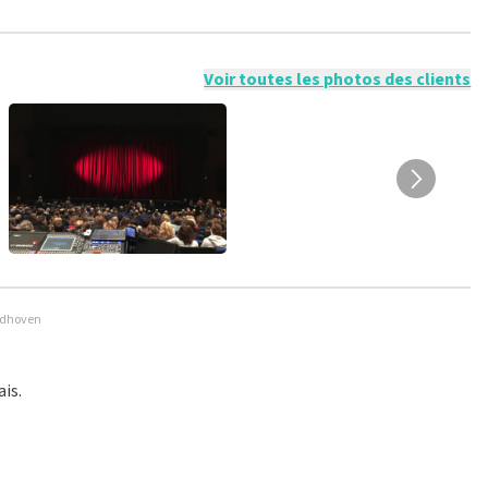
sible de donner un avis si vous n'avez pas acheté de billets chez
onges ne sont pas publiés. Il peut s'écouler plusieurs
Voir toutes les photos des clients
indhoven
is.