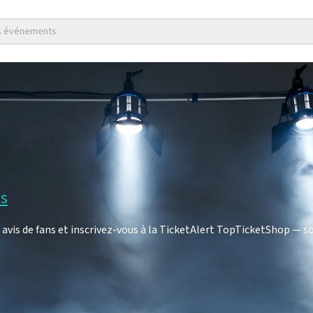
es événements
is
avis de fans et inscrivez-vous à la TicketAlert TopTicketShop — s