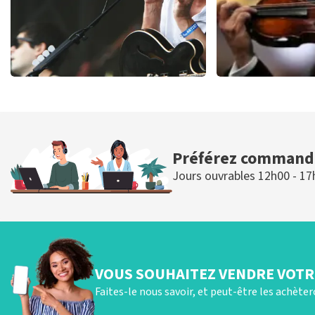
Editors
Andre
70
dernières 30 minutes
64
dernièr
COMMANDER MAINTENANT
COMMANDER 
Préférez commande
Jours ouvrables 12h00 - 17
VOUS SOUHAITEZ VENDRE VOTRE
Faites-le nous savoir, et peut-être les achète