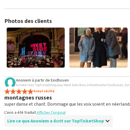
TopTicketShop collecte des avis de vrais clients. Il n'est pas pos
TopTicketShop. Les avis avec un langage grossier et/ou des mens
semaines avant qu'un avis ne soit publié.
Photos des clients
Anoniem
à partir de
Eindhoven
Acheté chez TopTicketShop pour West Side Story à Parktheater Eindhoven, E
Achat vérifié
montagnes russes
super danse et chant. Dommage que les voix soient en néerlanda
L'avis a été traduit
Afficher l'original
Lire ce que Anoniem a écrit sur TopTicketShop