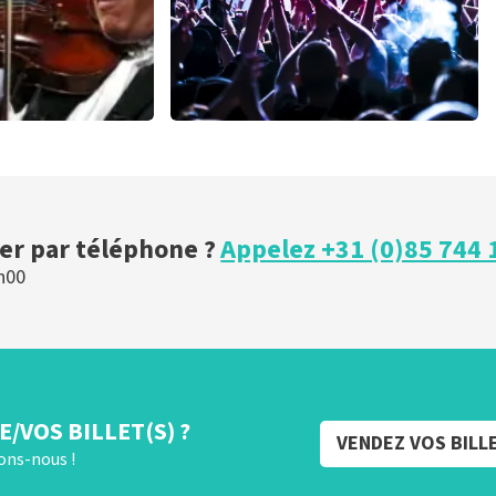
 Rieu
milk inc
es 30 minutes
56
dernières 30 minutes
MAINTENANT
COMMANDER MAINTENANT
r par téléphone ?
Appelez +31 (0)85 744 
h00
/VOS BILLET(S) ?
VENDEZ VOS BILL
rons-nous !