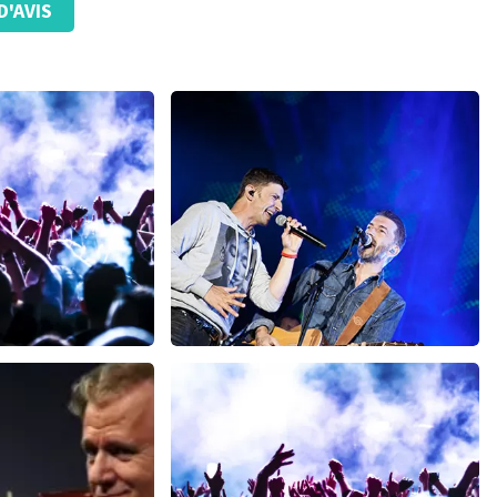
D'AVIS
nt le billet reçu.
ze website. Uw feedback vinden wij erg belangrijk. U helpt
ndere consumenten met het maken van een beslissing. Wij
t klopt dat er een andere naam op het ticket staat. Dit
t geen invloed op uw toegang tot het evenement. Wij hopen
eft gehad. Met vriendelijke groeten, Johan Topticketshop
deth
Clouseau
es 30 minutes
72
dernières 30 minutes
MAINTENANT
COMMANDER MAINTENANT