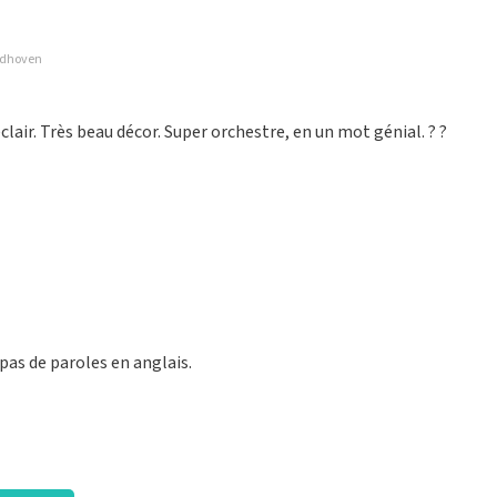
indhoven
t à nouveau bien organisé.
air. Très beau décor. Super orchestre, en un mot génial. ? ?
est juste bien organisé. Continue comme ça
as de paroles en anglais.