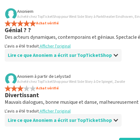
Avis de Anoniem sur
TopTicketShop
Anoniem
Acheté chez TopTicketShop pour West Side Story à Parktheater Eindhoven, E
bien agencé
Achat vérifié
une autre expérience formidable via Top TicketShop. tout es
Génial ? ?
L'avis a été traduit
Afficher l'original
Des acteurs dynamiques, contemporains et géniaux. Spectacle écl
L'avis a été traduit
Afficher l'original
Lire ce que Anoniem a écrit sur TopTicketShop
Avis de Anoniem sur
TopTicketShop
Anoniem
à partir de
Lelystad
Acheté chez TopTicketShop pour West Side Story à De Spiegel, Zwolle
Huilé
Achat vérifié
Bon échange de courrier. Et organisé de manière efficace. C'
Divertissant
L'avis a été traduit
Afficher l'original
Mauvais dialogues, bonne musique et danse, malheureusement p
L'avis a été traduit
Afficher l'original
Lire ce que Anoniem a écrit sur TopTicketShop
Avis de Anoniem sur
TopTicketShop