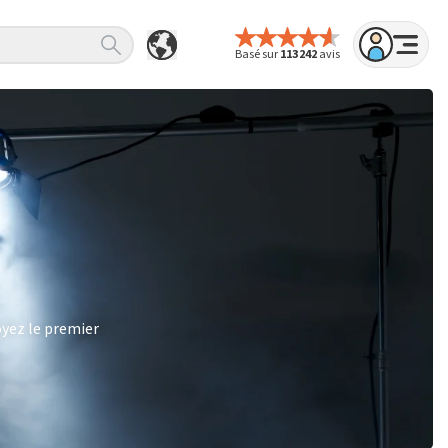
Basé sur
113 242
avis
oyez le premier