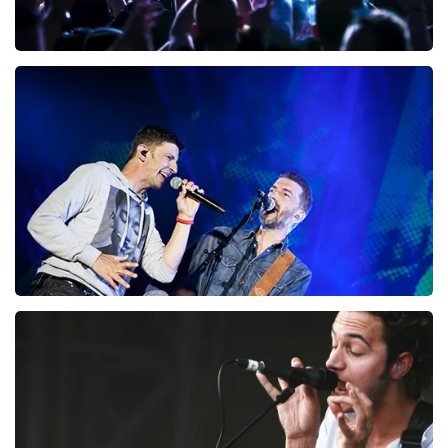
niet doen. Wij hopen dat u ondanks de hogere prijs toch
een fantastische avond heeft gehad. Met vriendelijke
groeten, Joost Topticketshop
Megadeth
98
dernières 30 minutes
COMMANDER MAINTENANT
Clouseau
72
dernières 30 minutes
COMMANDER MAINTENANT