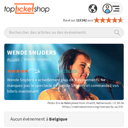
Basé sur
113 242
avis
Rechercher des artistes ou des événements
WENDE SNIJDERS
/
Accueil
Wende Snijders
Lire tous les 174+ avis
Wende Snijders a actuellement plus de 8 événements. Ne
manquez pas le spectacle de Wende Snijders et commandez vos
billets maintenant!
Photo: Eric de Redelijkheid from Utrecht, Netherlands / CC BY-SA
(https://creativecommons.org/licenses/by-sa/2.0)
Aucun événement à
Belgique