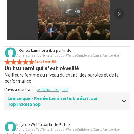
- Renée Lammertink
à partir de
-
Acheté chez TopTicketShop pour Wende Snijders à Carre, Amsterdam
Achat vérifié
Un tsunami qui s'est réveillé
Meilleure femme au niveau du chant, des paroles et de la
performance
L'avis a été traduit
Afficher l'original
Lire ce que - Renée Lammertink a écrit sur
TopTicketShop
Avis de - Renée Lammertink sur
TopTicketShop
Inge de Wolf
à partir de
Eefde
Acheté chez TopTicketShop pour Wende Snijders à Carre, Amsterdam
Payé trop cher