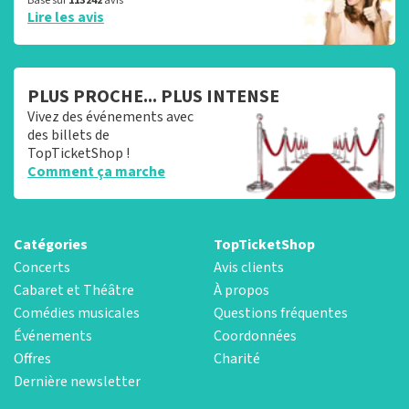
Basé sur
113 242
avis
Lire les avis
PLUS PROCHE... PLUS INTENSE
Vivez des événements avec
des billets de
TopTicketShop !
Comment ça marche
Catégories
TopTicketShop
Concerts
Avis clients
Cabaret et Théâtre
À propos
Comédies musicales
Questions fréquentes
Événements
Coordonnées
Offres
Charité
Dernière newsletter