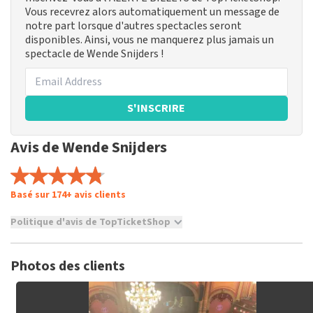
Vous recevrez alors automatiquement un message de
notre part lorsque d'autres spectacles seront
disponibles. Ainsi, vous ne manquerez plus jamais un
spectacle de Wende Snijders !
S'INSCRIRE
Avis de Wende Snijders
Basé sur 174+ avis clients
Politique d'avis de TopTicketShop
TopTicketShop collecte des avis de vrais clients. Il n'est pas
possible de donner un avis si vous n'avez pas acheté de billets
Photos des clients
chez TopTicketShop. Les avis avec un langage grossier et/ou
des mensonges ne sont pas publiés. Il peut s'écouler
plusieurs semaines avant qu'un avis ne soit publié.