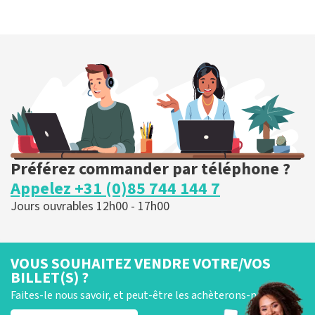
Préférez commander par téléphone ?
Appelez +31 (0)85 744 144 7
Jours ouvrables 12h00 - 17h00
VOUS SOUHAITEZ VENDRE VOTRE/VOS
BILLET(S) ?
Faites-le nous savoir, et peut-être les achèterons-nous !