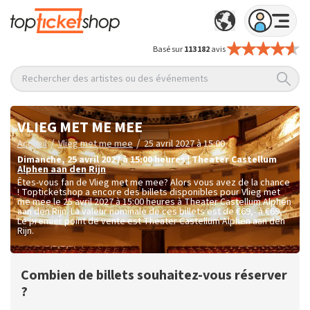
Basé sur
113 182
avis
Rechercher des artistes ou des événements
VLIEG MET ME MEE
/
/
Accueil
Vlieg met me mee
25 avril 2027 à 15:00
dimanche
,
25 avril 2027 à 15:00
heures
|
Theater Castellum
Alphen aan den Rijn
Êtes-vous fan de Vlieg met me mee? Alors vous avez de la chance
! Topticketshop a encore des billets disponibles pour Vlieg met
me mee le 25 avril 2027 à 15:00 heures à Theater Castellum Alphen
aan den Rijn. La valeur nominale de ces billets est de
€69,- à €69,-
.
Le premier point de vente est Theater Castellum Alphen aan den
Rijn.
Combien de billets souhaitez-vous réserver
?