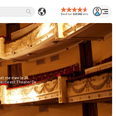
Basé sur
113 242
avis
met me mee le 20
 vente est Theater De