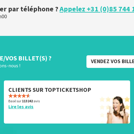
r par téléphone ?
Appelez +31 (0)85 744 
h00
/VOS BILLET(S) ?
VENDEZ VOS BILL
rons-nous !
CLIENTS SUR TOPTICKETSHOP
Basé sur
113 242
avis
Lire les avis