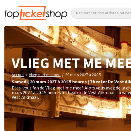
Rechercher des artistes ou d
VLIEG MET ME ME
/
/
Accueil
Vlieg met me mee
20 mars 2027 à 20:15
samedi
,
20 mars 2027 à 20:15
heures
|
Theater De Vest
Al
Êtes-vous fan de Vlieg met me mee? Alors vous avez de la ch
mars 2027 à 20:15 heures à Theater De Vest Alkmaar. La vale
Vest Alkmaar.