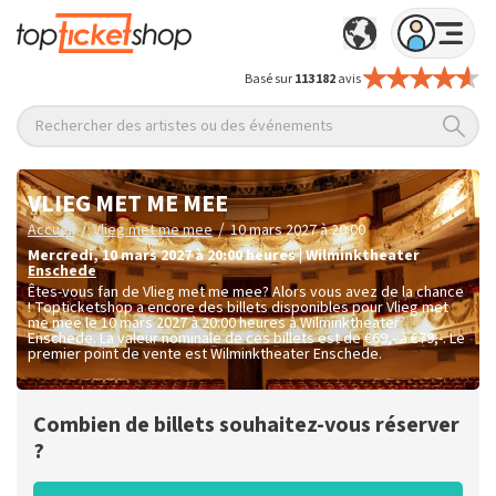
Basé sur
113 182
avis
Rechercher des artistes ou des événements
VLIEG MET ME MEE
/
/
Accueil
Vlieg met me mee
10 mars 2027 à 20:00
mercredi
,
10 mars 2027 à 20:00
heures
|
Wilminktheater
Enschede
Êtes-vous fan de Vlieg met me mee? Alors vous avez de la chance
! Topticketshop a encore des billets disponibles pour Vlieg met
me mee le 10 mars 2027 à 20:00 heures à Wilminktheater
Enschede. La valeur nominale de ces billets est de
€69,- à €79,-
. Le
premier point de vente est Wilminktheater Enschede.
Combien de billets souhaitez-vous réserver
?