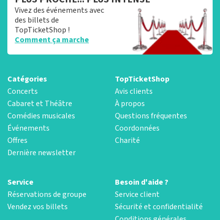
Vivez des événements avec
des billets de
TopTicketShop !
Comment ça marche
Catégories
TopTicketShop
Concerts
Avis clients
Cabaret et Théâtre
À propos
Comédies musicales
Questions fréquentes
Événements
Coordonnées
Offres
Charité
Dernière newsletter
Service
Besoin d'aide ?
Réservations de groupe
Service client
Vendez vos billets
Sécurité et confidentialité
Conditions générales