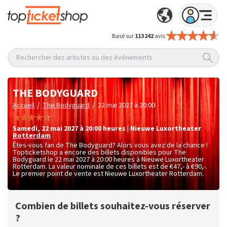
Basé sur
113 242
avis
Rechercher des artistes ou des événements
THE BODYGUARD
/
/
Accueil
The Bodyguard
22 mai 2027 à 20:00
samedi
,
22 mai 2027 à 20:00
heures
|
Nieuwe Luxortheater
Rotterdam
Êtes-vous fan de The Bodyguard? Alors vous avez de la chance !
Topticketshop a encore des billets disponibles pour The
Bodyguard le 22 mai 2027 à 20:00 heures à Nieuwe Luxortheater
Rotterdam. La valeur nominale de ces billets est de
€47,- à €90,-
.
Le premier point de vente est Nieuwe Luxortheater Rotterdam.
Combien de billets souhaitez-vous réserver
?