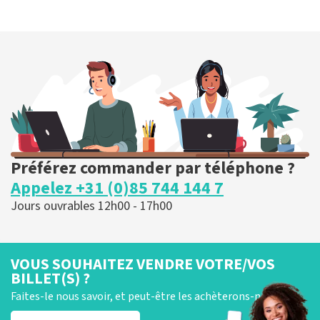
Préférez commander par téléphone ?
Appelez +31 (0)85 744 144 7
Jours ouvrables 12h00 - 17h00
VOUS SOUHAITEZ VENDRE VOTRE/VOS
BILLET(S) ?
Faites-le nous savoir, et peut-être les achèterons-nous !