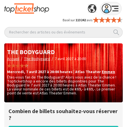
Basé sur
113 242
avis
Rechercher des artistes ou des événements
THE BODYGUARD
/
/
Accueil
The Bodyguard
7 avril 2027 à 20:00
mercredi
,
7 avril 2027 à 20:00
heures
|
Atlas Theater
Emmen
Êtes-vous fan de The Bodyguard? Alors vous avez de la chance !
Topticketshop a encore des billets disponibles pour The
Bodyguard le 7 avril 2027 à 20:00 heures à Atlas Theater Emmen.
La valeur nominale de ces billets est de
€69,- à €69,-
. Le premier
point de vente est Atlas Theater Emmen.
Combien de billets souhaitez-vous réserver
?