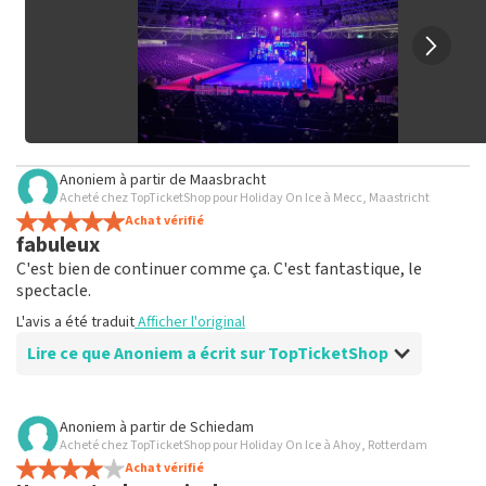
Anoniem
à partir de
Maasbracht
Acheté chez TopTicketShop pour Holiday On Ice à Mecc, Maastricht
Achat vérifié
fabuleux
C'est bien de continuer comme ça. C'est fantastique, le
spectacle.
L'avis a été traduit
Afficher l'original
Lire ce que Anoniem a écrit sur TopTicketShop
Avis de Anoniem sur
TopTicketShop
Anoniem
à partir de
Schiedam
Acheté chez TopTicketShop pour Holiday On Ice à Ahoy, Rotterdam
bien
Achat vérifié
Personnel sympathique