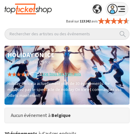
Basé sur
113 242
avis
Rechercher des artistes ou des événements
HOLIDAY ON ICE
/
Accueil
Holiday On Ice
Lire tous les 508+ avis
Holiday On Ice a actuellement plus de 30 événements. Ne
manquez pas le spectacle de Holiday On Ice et commandez vos
billets maintenant!
Aucun événement à
Belgique
30 événements
à d'autres endroits