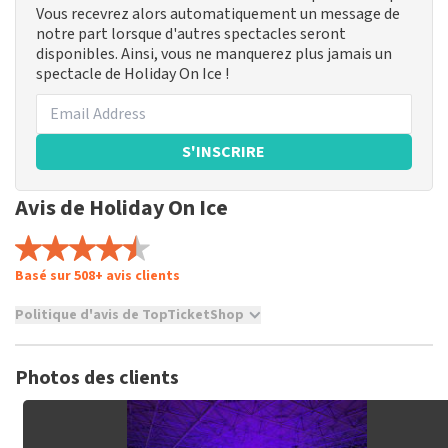
Vous recevrez alors automatiquement un message de
notre part lorsque d'autres spectacles seront
disponibles. Ainsi, vous ne manquerez plus jamais un
spectacle de Holiday On Ice !
S'INSCRIRE
Avis de Holiday On Ice
Basé sur 508+ avis clients
Politique d'avis de TopTicketShop
TopTicketShop collecte des avis de vrais clients. Il n'est pas
possible de donner un avis si vous n'avez pas acheté de billets
Photos des clients
chez TopTicketShop. Les avis avec un langage grossier et/ou
des mensonges ne sont pas publiés. Il peut s'écouler
plusieurs semaines avant qu'un avis ne soit publié.