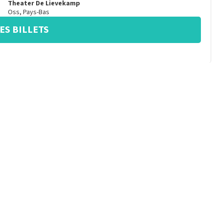
Theater De Lievekamp
Oss
,
Pays-Bas
ES BILLETS
20:00
heures
Oude Luxor Theater
Rotterdam
,
Pays-Bas
ES BILLETS
20:00
heures
Oude Luxor Theater