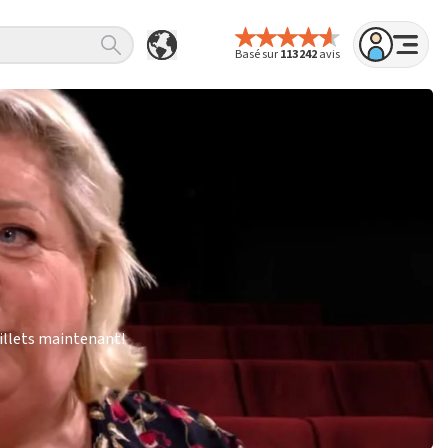
Basé sur
113 242
avis
illets maintenant!