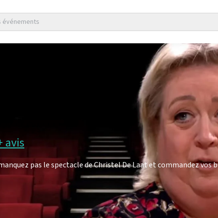
es événements
+ avis
 manquez pas le spectacle de Christel De Laat et commandez vos b