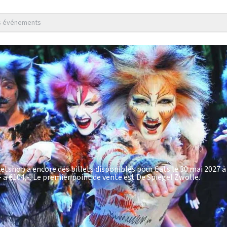
es événements
ketshop a encore des billets disponibles pour Cats le 30 mai 2027 à
- à €104,-
. Le premier point de vente est De Spiegel Zwolle.