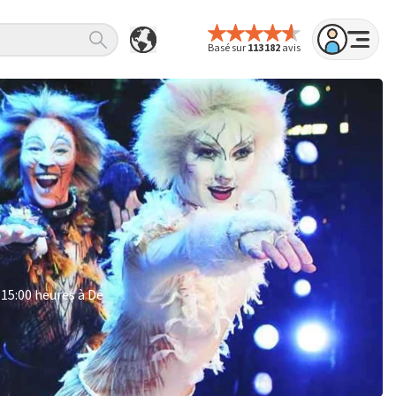
Basé sur
113 182
avis
 15:00 heures à De