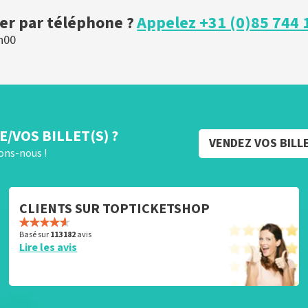
r par téléphone ?
Appelez +31 (0)85 744 
h00
/VOS BILLET(S) ?
VENDEZ VOS BILL
rons-nous !
CLIENTS SUR TOPTICKETSHOP
Basé sur
113 182
avis
Lire les avis