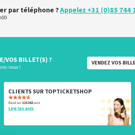
r par téléphone ?
Appelez +31 (0)85 744 
h00
/VOS BILLET(S) ?
VENDEZ VOS BILL
rons-nous !
CLIENTS SUR TOPTICKETSHOP
Basé sur
113 242
avis
Lire les avis