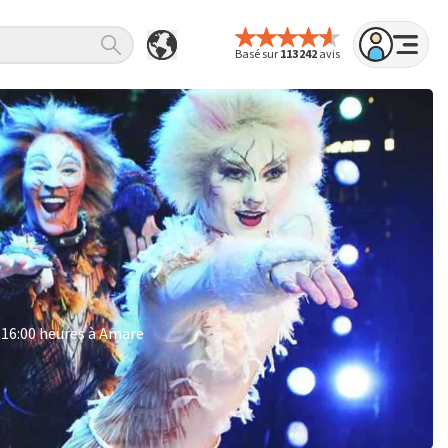
Basé sur
113 242
avis
à 16:00 heures à Amare