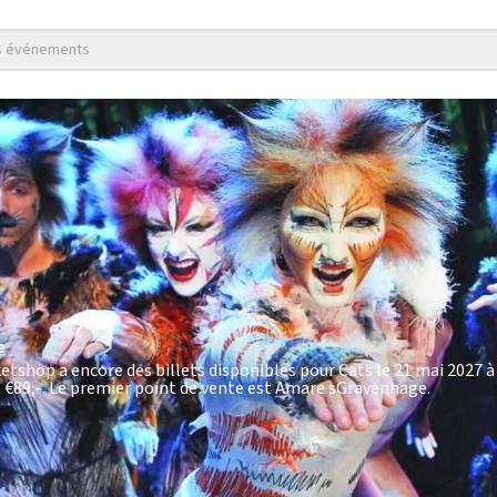
es événements
e
ketshop a encore des billets disponibles pour Cats le 21 mai 2027 
à €89,-
. Le premier point de vente est Amare sGravenhage.