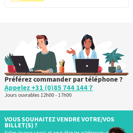
Préférez commander par téléphone ?
Appelez +31 (0)85 744 144 7
Jours ouvrables 12h00 - 17h00
VOUS SOUHAITEZ VENDRE VOTRE/VOS
BILLET(S) ?
Faites-le nous savoir, et peut-être les achèterons-nous !