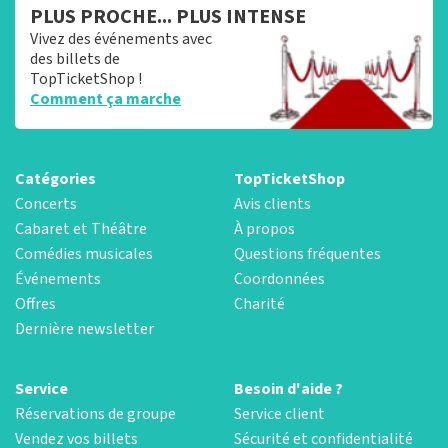
PLUS PROCHE... PLUS INTENSE
Vivez des événements avec
des billets de
TopTicketShop !
Comment ça marche
Catégories
TopTicketShop
Concerts
Avis clients
Cabaret et Théâtre
À propos
Comédies musicales
Questions fréquentes
Événements
Coordonnées
Offres
Charité
Dernière newsletter
Service
Besoin d'aide ?
Réservations de groupe
Service client
Vendez vos billets
Sécurité et confidentialité