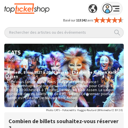
Basé sur
113 242
avis
Rechercher des artistes ou des événements
CATS
/
/
Accueil
Cats
8 mai 2027 à 20:00
samedi
,
8 mai 2027 à 20:00
heures
|
Theater De Nieuwe Kolk
Assen
Êtes-vous fan de Cats? Alors vous avez de la chance !
Topticketshop a encore des billets disponibles pour Cats le 8 mai
2027 à 20:00 heures à Theater De Nieuwe Kolk Assen. La valeur
nominale de ces billets est de
€99,- à €99,-
. Le premier point de
vente est Theater De Nieuwe Kolk Assen.
Photo: CATS – Fotocredits: Viaggio Routard (WIkimedia CC BY 2.0)
Combien de billets souhaitez-vous réserver