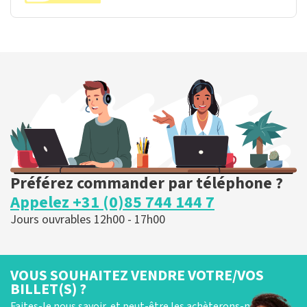
Préférez commander par téléphone ?
Appelez +31 (0)85 744 144 7
Jours ouvrables 12h00 - 17h00
VOUS SOUHAITEZ VENDRE VOTRE/VOS
BILLET(S) ?
Faites-le nous savoir, et peut-être les achèterons-nous !