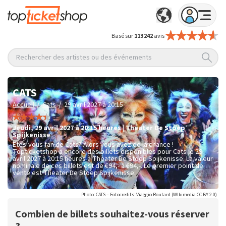
Basé sur
113 242
avis
Rechercher des artistes ou des événements
CATS
/
/
Accueil
Cats
29 avril 2027 à 20:15
jeudi
,
29 avril 2027 à 20:15
heures
|
Theater De Stoep
Spijkenisse
Êtes-vous fan de Cats? Alors vous avez de la chance !
Topticketshop a encore des billets disponibles pour Cats le 29
avril 2027 à 20:15 heures à Theater De Stoep Spijkenisse. La valeur
nominale de ces billets est de
€94,- à €94,-
. Le premier point de
vente est Theater De Stoep Spijkenisse.
Photo: CATS – Fotocredits: Viaggio Routard (WIkimedia CC BY 2.0)
Combien de billets souhaitez-vous réserver