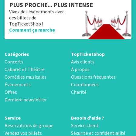
PLUS PROCHE... PLUS INTENSE
Vivez des événements avec
des billets de
TopTicketShop !
Comment ça marche
Catégories
TopTicketShop
Concerts
Avis clients
Cabaret et Théâtre
À propos
Comédies musicales
Questions fréquentes
Événements
Coordonnées
Offres
Charité
Dernière newsletter
Service
Besoin d'aide ?
Réservations de groupe
Service client
Vendez vos billets
Sécurité et confidentialité